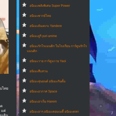
อนิเมะพลังพิเศษ Super Power
อนิเมะพากย์ไทย
อนิเมะยันเดเระ Yandere
อนิเมะยูริ yuri anime
อนิเมะรักโรแมนติก ในโรงเรียน การ์ตูนรักโร
แมนติก
อนิเมะวาย การ์ตูนวาย Yaoi
อนิเมะสืบสวน
อนิเมะหุ่นยนต์ อนิเมะกันดั้ม
ับไทย
อนิเมะอวกาศ Space
อนิเมะฮาเร็ม Harem
็ด
 แต่
อนิเมะฮาๆ อนิเมะคอมเมดี้ อนิเมะตลก
วมเดิน