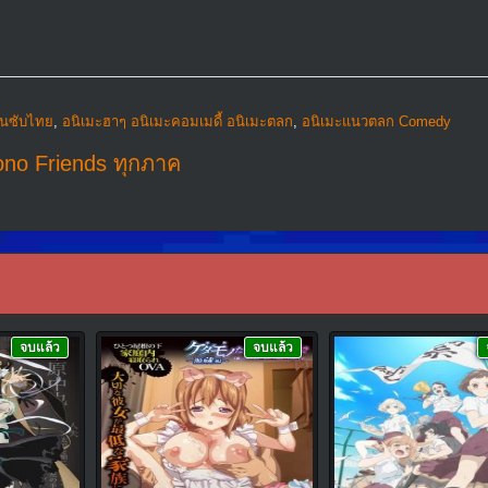
ูนซับไทย
,
อนิเมะฮาๆ อนิเมะคอมเมดี้ อนิเมะตลก
,
อนิเมะแนวตลก Comedy
ono Friends ทุกภาค
จบแล้ว
จบแล้ว