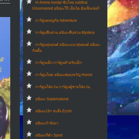
H-Anime hentai ซับไทย subthai
Uncensored อนิเมะโป๊ เฮ็นไต อันเซ็นเซอร์
การ์ตูนผจญภัย Adventure
การ์ตูนสืบสวน อนิเมะสืบสวน Mystery
การ์ตูนหุ่นยนต์ อนิเมะแนวหุ่นยนต์ อนิเมะ
กันดั้ม
การ์ตูนเด็ก การ์ตูนสำหรับเด็ก
การ์ตูนโหด อนิเมะสยองขวัญ Horror
การ์ตูนใส่แว่น การ์ตูนผู้ชายใส่แว่น
อนิเมะ Supernatural
อนิเมะ18+ ทะลึ่ง Ecchi
อนิเมะกำลังมา
อนิเมะกีฬา Sport