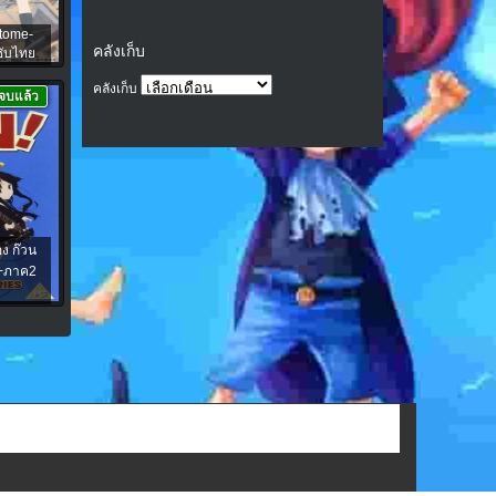
Otome-
คลังเก็บ
ซับไทย
คลังเก็บ
จบแล้ว
ง ก๊วน
+ภาค2