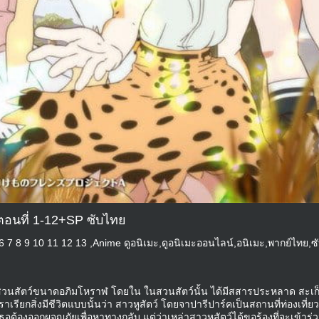
ตอนที่ 1-12+SP ซับไทย
 6 7 8 9 10 11 12 13 ,Anime ดูอนิเมะ,ดูอนิเมะออนไลน์,อนิเมะ,พากย์ไทย,ซ
งเป็นสวนสัตว์ขนาดอภิมโหราฬ โดยใน ในสวนสัตว์นั้น ได้มีสสารประหลาด สะเก
เราเรียกสิ่งมีชีวิตแบบนั้นว่า สาวหูสัตว์ โดยจาปารีปาร์คเป็นสถานที่ท่องเที่ยว
ธอต้องออกผจญภัยเพื่อหาทางกลับ แต่ว่าเหล่าสาวหูสัตว์ได้ขอร้องที่จะเข้าร่