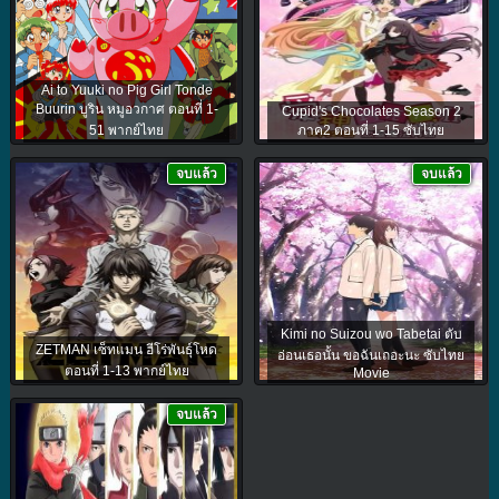
Ai to Yuuki no Pig Girl Tonde
Buurin บูริน หมูอวกาศ ตอนที่ 1-
Cupid's Chocolates Season 2
51 พากย์ไทย
ภาค2 ตอนที่ 1-15 ซับไทย
จบแล้ว
จบแล้ว
Kimi no Suizou wo Tabetai ตับ
ZETMAN เซ็ทแมน ฮีโร่พันธุ์โหด
อ่อนเธอนั้น ขอฉันเถอะนะ ซับไทย
ตอนที่ 1-13 พากย์ไทย
Movie
จบแล้ว