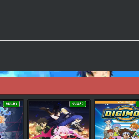
จบแล้ว
จบแล้ว