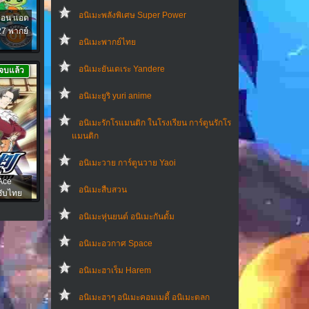
อนิเมะพลังพิเศษ Super Power
ิมอน แอด
27 พากย์
อนิเมะพากย์ไทย
อนิเมะยันเดเระ Yandere
จบแล้ว
อนิเมะยูริ yuri anime
อนิเมะรักโรแมนติก ในโรงเรียน การ์ตูนรักโร
แมนติก
อนิเมะวาย การ์ตูนวาย Yaoi
Ace
อนิเมะสืบสวน
ซับไทย
อนิเมะหุ่นยนต์ อนิเมะกันดั้ม
อนิเมะอวกาศ Space
อนิเมะฮาเร็ม Harem
อนิเมะฮาๆ อนิเมะคอมเมดี้ อนิเมะตลก