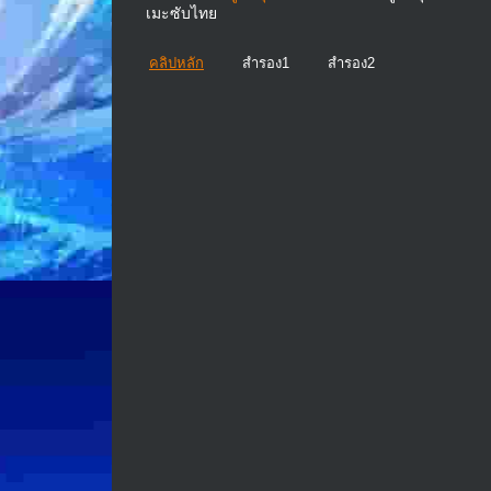
เมะซับไทย
คลิปหลัก
สำรอง1
สำรอง2