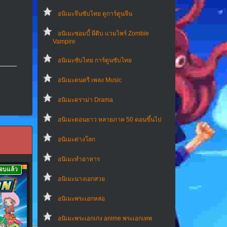
อนิเมะจีนซับไทย ดูการ์ตูนจีน
อนิเมะซอมบี้ ผีดิบ แวมไพร์ Zombie
Vampire
อนิเมะซับไทย การ์ตูนซับไทย
อนิเมะดนตรี เพลง Music
อนิเมะดราม่า Drama
อนิเมะตอนยาว หลายภาค 50 ตอนขึ้นไป
อนิเมะต่างโลก
อนิเมะทําอาหาร
จบแล้ว
อนิเมะนางเอกสวย
อนิเมะพระเอกหล่อ
อนิเมะพระเอกเก่ง anime พระเอกเทพ