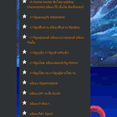
H-Anime hentai ซับไทย subthai
Uncensored อนิเมะโป๊ เฮ็นไต อันเซ็นเซอร์
การ์ตูนผจญภัย Adventure
การ์ตูนสืบสวน อนิเมะสืบสวน Mystery
การ์ตูนหุ่นยนต์ อนิเมะแนวหุ่นยนต์ อนิเมะ
กันดั้ม
การ์ตูนเด็ก การ์ตูนสำหรับเด็ก
การ์ตูนโหด อนิเมะสยองขวัญ Horror
การ์ตูนใส่แว่น การ์ตูนผู้ชายใส่แว่น
อนิเมะ Supernatural
อนิเมะ18+ ทะลึ่ง Ecchi
อนิเมะกำลังมา
อนิเมะกีฬา Sport