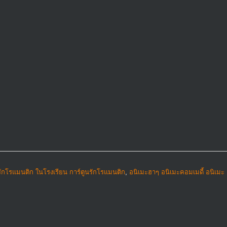
รักโรแมนติก ในโรงเรียน การ์ตูนรักโรแมนติก
,
อนิเมะฮาๆ อนิเมะคอมเมดี้ อนิเมะ