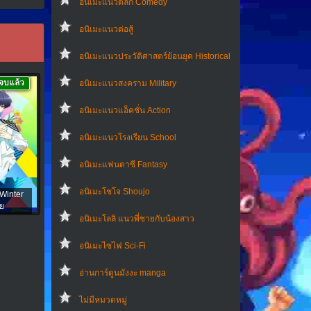
อนิเมะแนวตลก Comedy
อนิเมะแนวต่อสู้
อนิเมะแนวประวัติศาสตร์ย้อนยุค Historical
จบแล้ว
อนิเมะแนวสงคราม Military
อนิเมะแนวแอ็คชั่น Action
อนิเมะแนวโรงเรียน School
อนิเมะแฟนตาซี Fantasy
อนิเมะโชโจ Shoujo
Winter
ย
อนิเมะโลลิ แนวพี่ชายกับน้องสาว
อนิเมะไซไฟ Sci-Fi
อ่านการ์ตูนมังงะ manga
ไม่มีหมวดหมู่