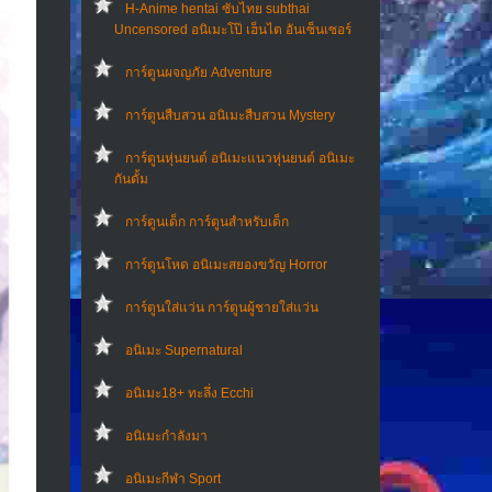
H-Anime hentai ซับไทย subthai
Uncensored อนิเมะโป๊ เฮ็นไต อันเซ็นเซอร์
การ์ตูนผจญภัย Adventure
การ์ตูนสืบสวน อนิเมะสืบสวน Mystery
การ์ตูนหุ่นยนต์ อนิเมะแนวหุ่นยนต์ อนิเมะ
กันดั้ม
การ์ตูนเด็ก การ์ตูนสำหรับเด็ก
การ์ตูนโหด อนิเมะสยองขวัญ Horror
การ์ตูนใส่แว่น การ์ตูนผู้ชายใส่แว่น
อนิเมะ Supernatural
อนิเมะ18+ ทะลึ่ง Ecchi
อนิเมะกำลังมา
อนิเมะกีฬา Sport