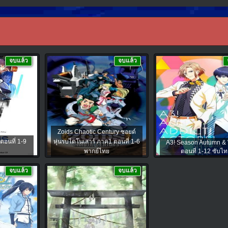
จบแล้ว
จบแล้ว
Zoids Chaotic Century ซอยด์
ตอนที่ 1-9
หุ่นรบไดโนเสาร์ ภาค1 ตอนที่ 1-6
A3! Season Autumn & 
ย
พากย์ไทย
ตอนที่ 1-12 ซับไท
จบแล้ว
จบแล้ว