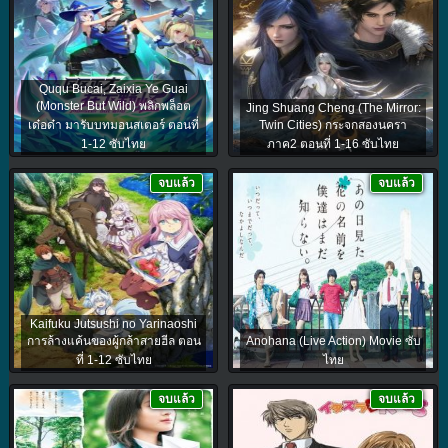
Ququ Bucai, Zaixia Ye Guai
(Monster But Wild) พลิกพล็อต
Jing Shuang Cheng (The Mirror:
เด๋อด๋า มารับบทมอนสเตอร์ ตอนที่
Twin Cities) กระจกสองนครา
1-12 ซับไทย
ภาค2 ตอนที่ 1-16 ซับไทย
จบแล้ว
จบแล้ว
Kaifuku Jutsushi no Yarinaoshi
การล้างแค้นของผู้กล้าสายฮีล ตอน
Anohana (Live Action) Movie ซับ
ที่ 1-12 ซับไทย
ไทย
จบแล้ว
จบแล้ว