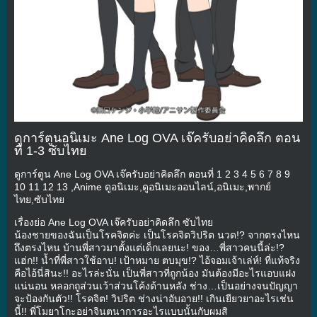
ดูการ์ตูนอนิเมะ Ane Log OVA เจ๊ครับอย่าคิดลึก ตอน
ที่ 1-3 ซับไทย
ดูการ์ตูน Ane Log OVA เจ๊ครับอย่าคิดลึก ตอนที่ 1 2 3 4 5 6 7 8 9
10 11 12 13 ,Anime ดูอนิเมะ,ดูอนิเมะออนไลน์,อนิเมะ,พากย์
ไทย,ซับไทย
เรื่องย่อ Ane Log OVA เจ๊ครับอย่าคิดลึก ซับไทย
น้องชายของฉันเป็นโรคจิตค่ะ เป็นโรคจิตวิปริต นวด!? จากตรงไหน
ถึงตรงไหน บ้านพี่สาวมาตั้งแต่เด็กเลยนะ! ของ…พี่สาวคนนี้ล่ะ!?
แฮ่ก!! น้ำที่พี่สาวใช้อาบ! เป้าหมาย ตบมุข!? ไอ้จอมเจ้าเล่ห์! ที่แท้จริง
คือไอ้นี่สินะ!! อะไรล่ะนั่น เป็นพี่สาวที่ถูกน้อง มันต้องมีอะไรแอบแฝง
แน่นอน หลอกถูส่วนเว้าส่วนโค้งด้านหลัง ช่าง…เป็นอย่างจนปัญญา
จะป้องกันตัว!! โรคจิต! วิปริต ช่างน่าอับอาย!! เกินเยียวยาอะไรเช่น
นี้!! พี่โมยาโกะอย่าจินตนาการอะไรแบบนั้นกับผมสิ