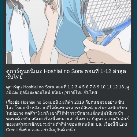
ดูการ์ตูนอนิเมะ Hoshiai no Sora ตอนที่ 1-12 ล่าสุด
ซับไทย
ดูการ์ตูน Hoshiai no Sora ตอนที่ 1 2 3 4 5 6 7 8 9 10 11 12 13 ,ดู
อนิเมะ,ดูอนิเมะออนไลน์,อนิเมะ,พากย์ไทย,ซับไทย
เรื่องย่อ Hoshiai no Sora อนิเมะกีฬา 2019 กัปตันชมรมอย่าง ชิน
โจว โทมะ ซึ่งหลังจากที่ได้ค้นพบพรสวรรค์อันซ่อนเร้นของนักเรียน
ใหม่อย่าง คัตสึรางิ มากิ เขาก็ได้ทำการชักชวนเด็กหนุ่มให้มาเข้า
ชมรมด้วยกัน อนิเมะเรื่องนี้จะบอกเล่าเรื่องราว ปัญหา ความสัมพันธ์
ของเหล่าสมาชิกชมรมผ่านตัวกีฬาซอฟต์เทนนิส! ปล. เรื่องนี้มี End
Credit ทิ้งท้ายตอน อย่าลืมดูกันด้วยน๊า