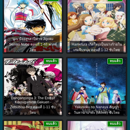
นูเบ มืออสูรล่าปีศาจ Jigoku
Sensei Nube ตอนที่ 1-48 พากย์
Hamefura เกิดใหม่เป็นนางร้ายใน
ไทย
เกมจีบหนุ่ม ตอนที่ 1-12 ซับไทย
จบแล้ว
จบแล้ว
Danganronpa 3: The End of
Kibougamine Gakuen -
Zetsubou-hen ตอนที่ 1-11 ซับ
Yakusoku no Nanaya สัญญา
ไทย
วันทานาบาตะ (Movie) ซับไทย
จบแล้ว
จบแล้ว