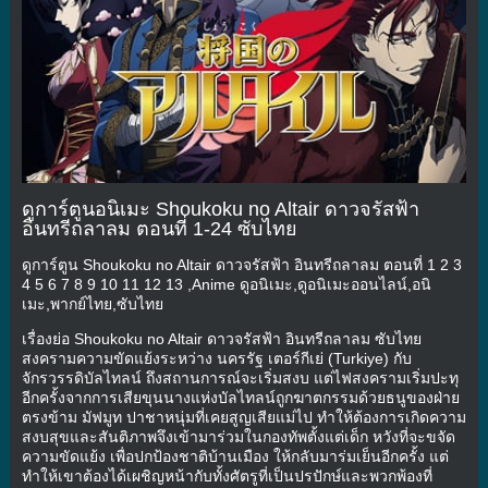
ดูการ์ตูนอนิเมะ Shoukoku no Altair ดาวจรัสฟ้า
อินทรีถลาลม ตอนที่ 1-24 ซับไทย
ดูการ์ตูน Shoukoku no Altair ดาวจรัสฟ้า อินทรีถลาลม ตอนที่ 1 2 3
4 5 6 7 8 9 10 11 12 13 ,Anime ดูอนิเมะ,ดูอนิเมะออนไลน์,อนิ
เมะ,พากย์ไทย,ซับไทย
เรื่องย่อ Shoukoku no Altair ดาวจรัสฟ้า อินทรีถลาลม ซับไทย
สงครามความขัดแย้งระหว่าง นครรัฐ เตอร์กีเย่ (Turkiye) กับ
จักรวรรดิบัลไทลน์ ถึงสถานการณ์จะเริ่มสงบ แต่ไฟสงครามเริ่มปะทุ
อีกครั้งจากการเสียขุนนางแห่งบัลไทลน์ถูกฆาตกรรมด้วยธนูของฝ่าย
ตรงข้าม มัฟมูท ปาชาหนุ่มที่เคยสูญเสียแม่ไป ทำให้ต้องการเกิดความ
สงบสุขและสันติภาพจึงเข้ามาร่วมในกองทัพตั้งแต่เด็ก หวังที่จะขจัด
ความขัดแย้ง เพื่อปกป้องชาติบ้านเมือง ให้กลับมาร่มเย็นอีกครั้ง แต่
ทำให้เขาต้องได้เผชิญหน้ากับทั้งศัตรูที่เป็นปรปักษ์และพวกพ้องที่