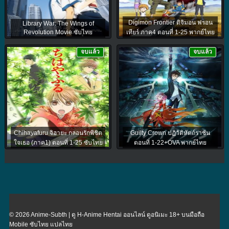
Digimon Frontier ดิจิมอน ฟรอน
Library War: The Wings of
Revolution Movie ซับไทย
เทียร์ ภาค4 ตอนที่ 1-25 พากย์ไทย
จบแล้ว
จบแล้ว
Chihayafuru จิฮายะ กลอนรักพิชิต
Guilty Crown ปฏิวัติหัตถ์ราชัน
ใจเธอ (ภาค1) ตอนที่ 1-25 ซับไทย
ตอนที่ 1-22+OVA พากย์ไทย
© 2026 Anime-Subth | ดู H-Anime Hentai ออนไลน์ ดูอนิเมะ 18+ บนมือถือ
Mobile ซับไทย แปลไทย