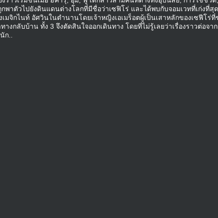
งราวเริ่มขึ้นเมื่อ ฮิคารุ, อุมิ, ฟู เด็กสาวสามคนที่ต่างทั้งอุปนิสัย, การใช้ชีวิต
กพาตัวไปยังดินแดนต่างโลกที่มีชื่อว่าเซฟิโร่ และได้พบกับจอมเวทที่เก่งที่สุ
ของเมจิกไนท์ อัศวินในตำนานโดยเจ้าหญิงเอเมร็อตผู้เป็นเสาหลักของเซฟีโร่ท
างกลับบ้าน ทั้ง 3 จึงตัดสินใจออกเดินทาง โดยที่ไม่รู้เลยว่าเรื่องราวต่อจาก
ัก..