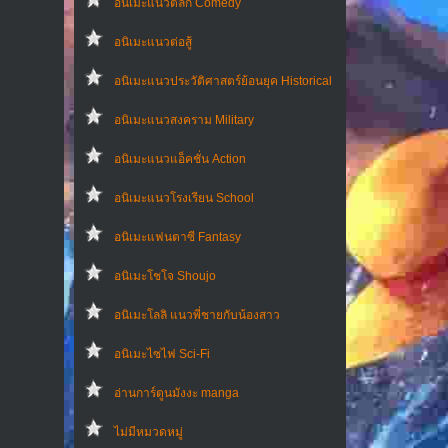
อนิเมะแนวตลก Comedy
อนิเมะแนวต่อสู้
อนิเมะแนวประวัติศาสตร์ย้อนยุค Historical
อนิเมะแนวสงคราม Military
อนิเมะแนวแอ็คชั่น Action
อนิเมะแนวโรงเรียน School
อนิเมะแฟนตาซี Fantasy
อนิเมะโชโจ Shoujo
อนิเมะโลลิ แนวพี่ชายกับน้องสาว
อนิเมะไซไฟ Sci-Fi
อ่านการ์ตูนมังงะ manga
ไม่มีหมวดหมู่