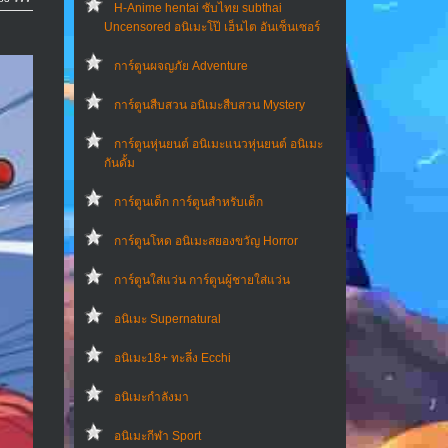
H-Anime hentai ซับไทย subthai
Uncensored อนิเมะโป๊ เฮ็นไต อันเซ็นเซอร์
การ์ตูนผจญภัย Adventure
การ์ตูนสืบสวน อนิเมะสืบสวน Mystery
การ์ตูนหุ่นยนต์ อนิเมะแนวหุ่นยนต์ อนิเมะ
กันดั้ม
การ์ตูนเด็ก การ์ตูนสำหรับเด็ก
การ์ตูนโหด อนิเมะสยองขวัญ Horror
การ์ตูนใส่แว่น การ์ตูนผู้ชายใส่แว่น
อนิเมะ Supernatural
อนิเมะ18+ ทะลึ่ง Ecchi
อนิเมะกำลังมา
อนิเมะกีฬา Sport