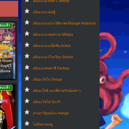
อนิเมะแนวตลก Comedy
อนิเมะแนวต่อสู้
อนิเมะแนวประวัติศาสตร์ย้อนยุค Historical
จบแล้ว
อนิเมะแนวสงคราม Military
อนิเมะแนวแอ็คชั่น Action
อนิเมะแนวโรงเรียน School
e Movie
ะมูฟวี่
อนิเมะแฟนตาซี Fantasy
พลังเทพ
อนิเมะโชโจ Shoujo
จบแล้ว
อนิเมะโลลิ แนวพี่ชายกับน้องสาว
อนิเมะไซไฟ Sci-Fi
อ่านการ์ตูนมังงะ manga
ไม่มีหมวดหมู่