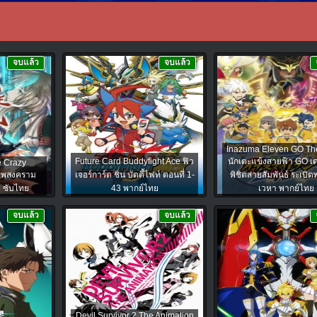
จบแล้ว
จบแล้ว
Inazuma Eleven GO Th
Future Card Buddyfight Ace ฟิว
นักเตะแข้งสายฟ้า GO เดอ
he Crazy
ทพสงคราม
เจอร์การ์ด ชิน บัดดี้ไฟท์ ตอนที่ 1-
พิชิตสายสัมพันธ์ ระเบิด
6 ซับไทย
43 พากย์ไทย
เวหา พากย์ไทย
จบแล้ว
จบแล้ว
Devil Survivor 2 The Animation