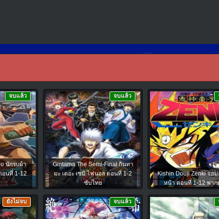
จบแล้ว
จบแล้ว
u นักรบผ้า
Gintama The Semi-Final กินทา
ตอนที่ 1-12
มะ เดอะ เซมิ ไฟนอล ตอนที่ 1-2
Kishin Douji Zenki จอม
ซับไทย
หน้า ตอนที่ 1-12 พาก
ยังไม่จบ
จบแล้ว