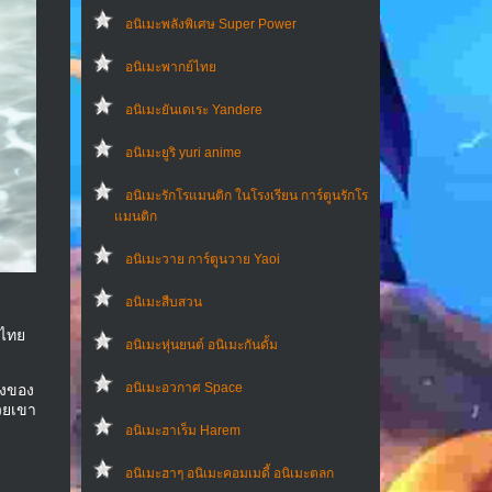
อนิเมะพลังพิเศษ Super Power
อนิเมะพากย์ไทย
อนิเมะยันเดเระ Yandere
อนิเมะยูริ yuri anime
อนิเมะรักโรแมนติก ในโรงเรียน การ์ตูนรักโร
แมนติก
อนิเมะวาย การ์ตูนวาย Yaoi
อนิเมะสืบสวน
บไทย
อนิเมะหุ่นยนต์ อนิเมะกันดั้ม
อนิเมะอวกาศ Space
่องของ
วยเขา
อนิเมะฮาเร็ม Harem
อนิเมะฮาๆ อนิเมะคอมเมดี้ อนิเมะตลก