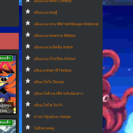
อนิเมะแนวตลก Comedy
อนิเมะแนวต่อสู้
อนิเมะแนวประวัติศาสตร์ย้อนยุค Historical
อนิเมะแนวสงคราม Military
อนิเมะแนวแอ็คชั่น Action
จบแล้ว
อนิเมะแนวโรงเรียน School
อนิเมะแฟนตาซี Fantasy
อนิเมะโชโจ Shoujo
อนิเมะโลลิ แนวพี่ชายกับน้องสาว
อนิเมะไซไฟ Sci-Fi
อสูรสอง
ย์ไทย
อ่านการ์ตูนมังงะ manga
จบแล้ว
ไม่มีหมวดหมู่