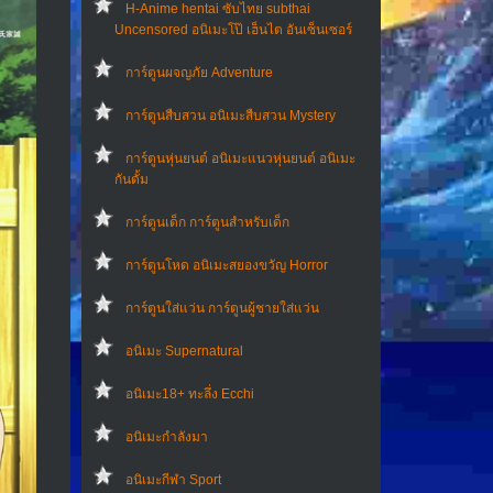
H-Anime hentai ซับไทย subthai
Uncensored อนิเมะโป๊ เฮ็นไต อันเซ็นเซอร์
การ์ตูนผจญภัย Adventure
การ์ตูนสืบสวน อนิเมะสืบสวน Mystery
การ์ตูนหุ่นยนต์ อนิเมะแนวหุ่นยนต์ อนิเมะ
กันดั้ม
การ์ตูนเด็ก การ์ตูนสำหรับเด็ก
การ์ตูนโหด อนิเมะสยองขวัญ Horror
การ์ตูนใส่แว่น การ์ตูนผู้ชายใส่แว่น
อนิเมะ Supernatural
อนิเมะ18+ ทะลึ่ง Ecchi
อนิเมะกำลังมา
อนิเมะกีฬา Sport