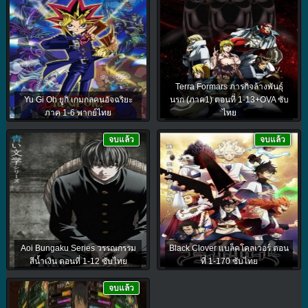
Terra Formars ภารกิจล้างพันธุ์
Yu Gi Oh ยูกิ เกมกลคนอัจฉริยะ
นรก (ภาค1) ตอนที่ 1-13+OVA ซับ
ภาค 1-6 พากย์ไทย
ไทย
จบแล้ว
จบแล้ว
Aoi Bungaku Series วรรณกรรม
Black Clover แบล็คโคลเวอร์ ตอน
สีน้ำเงิน ตอนที่ 1-12 ซับไทย
ที่ 1-170 ซับไทย
จบแล้ว