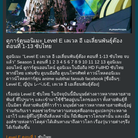
ดูการ์ตูนอนิเมะ Level E เลเวล อี เอเลี่ยนพันธุ์ต๊อง
ตอนที่ 1-13 ซับไทย
ดูอนิเมะ “Level E เลเวล อี เอเลี่ยนพันธุ์ต๊อง ตอนที่ 1-13 ซับไทย จบ
แล้ว” Season 1 ตอนที่ 1 2 3 4 5 6 7 8 9 10 11 12 13 ดูอนิเมะ
ออนไลน์ ดูการ์ตูนออนไลน์ ดูอนิเมะในมือถือ HD FullHD ซับไทย
พากย์ไทย แฟนซับ ดูบนมือถือ ดูบนโทรศัพท์ ดาวน์โหลดอนิเมะ
ดาวน์โหลดการ์ตูน anime subthai fansub facebook [ชื่ออื่นๆ:
Level E, ญี่ปุ่น レベルE, เลเวล อี เอเลี่ยนพันธุ์ต๊อง]
เรื่องย่อ Level E ซับไทย ในปัจจุบันนี้มีมนุษย์ต่างดาวหลากหลายสาย
พันธ์ ที่ไปๆมาๆ และเข้ามาใช้ชีวิตอยู่บนโลกของเรา ทั้งสายพันธุ์ที่
เป็นมิตร ทั้งสายพันธุ์ที่ก้าวร้าว มนุษย์ต่างดาวหลากหลายสายพันธุ์อยู่
ร่วมกันกับเรา คอยช่วยรักษาความสมดุลที่ออกจะดูแปลกประหลาด
เอาไว้ และผู้ที่ไม่รู้สึกถึงสิ่งเหล่านั้น ก็มีเพียงชาวโลกเท่านั้น และเมื่อ
องค์ชายห่งดาวโดคุล่าได้เดินทางมาถึงดาวโลก เรื่องวุ่นวายต่างๆจึง
ได้เริ่มต้นขึ้น
Level E ตอนที่ 1
ซับไทย