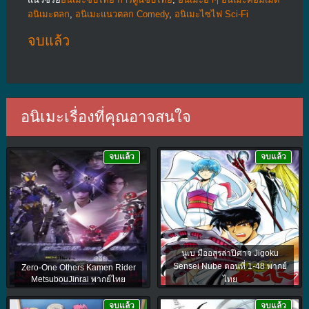
อนิเมะตลก
,
อนิเมะแนวตลก Comedy
,
อนิเมะไซไฟ Sci-Fi
จบแล้ว
อนิเมะเรื่องที่คุณอาจสนใจ
จบแล้ว
จบแล้ว
นูเบ มืออสูรล่าปีศาจ Jigoku
Sensei Nube ตอนที่ 1-48 พากย์
Zero-One Others Kamen Rider
MetsubouJinrai พากย์ไทย
ไทย
จบแล้ว
จบแล้ว