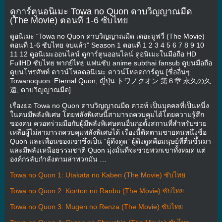
ดูการ์ตูนอนิเมะ Towa no Quon ดาบวิญญาณมืด
(The Movie) ตอนที่ 1-6 ซับไทย
ดูอนิเมะ “Towa no Quon ดาบวิญญาณมืด เดอะมูฟวี่ (The Movie)
ตอนที่ 1-6 ซับไทย จบแล้ว” Season 1 ตอนที่ 1 2 3 4 5 6 7 8 9 10
11 12 ดูอนิเมะออนไลน์ ดูการ์ตูนออนไลน์ ดูอนิเมะในมือถือ HD
FullHD ซับไทย พากย์ไทย แฟนซับ anime subthai fansub ดูบนมือถือ
ดูบนโทรศัพท์ ดาวน์โหลดอนิเมะ ดาวน์โหลดการ์ตูน [ชื่ออื่นๆ:
Towanoquon: Eternal Quon, ญี่ปุ่น トワノクオン 第６章 永久の久
遠, ดาบวิญญาณมืด]
เรื่องย่อ Towa no Quon ดาบวิญญาณมืด ควอท์ เป็นบุุคคลที่เป็นหนึ่ง
ในคนมีพลังพิเศษ โดยพลังพิเศษนี้สามารถควบคุมได้โดยความรู้สึก
ของคน ควอทร่วมมือกับผู้มีพลังพิเศษคนอื่นก่อตั้งสถานที่สำหรับช่วย
เหลือผู้ไม่สามารถควบคุมพลังพิเศษได้ เรื่องนี้ติดตามชายคนหนึ่งชื่อ
Quon และเพื่อนของเขาซึ่งเป็น “ผู้ดึงดูด” ผู้ดึงดูดคือมนุษย์ที่ตื่นขึ้นมา
และมีพลังเหนือธรรมชาติ Quon มุ่งมั่นที่จะช่วยพวกเขาทั้งหมด แต่
องค์กรลับกำลังตามล่าพวกมัน …
Towa no Quon 1: Utakata no Kaben (The Movie) ซับไทย
Towa no Quon 2: Konton no Ranbu (The Movie) ซับไทย
Towa no Quon 3: Mugen no Renza (The Movie) ซับไทย