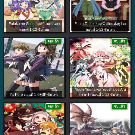
Futoku no Guild กิลด์ป่วนก๊วนฮา
Fuuto Tantei ยอดนักสืบแห่งฟูโตะ
ตอนที่ 1-12 ซับไทย
ตอนที่ 1-12 ซับไทย
จบแล้ว
จบแล้ว
Yuuki Yuuna wa Yuusha de Aru
I''s Pure ตอนที่ 1-6+SP ซับไทย
(ภาค1) ตอนที่ 1-12 ซับไทย
จบแล้ว
จบแล้ว