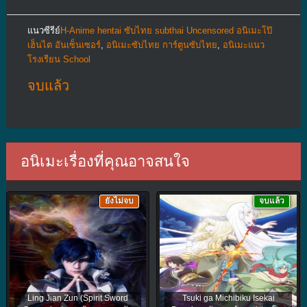
แนวซีรีย์
H-Anime hentai ซับไทย subthai Uncensored อนิเมะโป๊
เฮ็นไต อันเซ็นเซอร์
,
อนิเมะซับไทย การ์ตูนซับไทย
,
อนิเมะแนว
โรงเรียน School
จบแล้ว
อนิเมะเรื่องที่คุณอาจสนใจ
ยังไม่จบ
จบแล้ว
Ling Jian Zun (Spirit Sword
Tsuki ga Michibiku Isekai