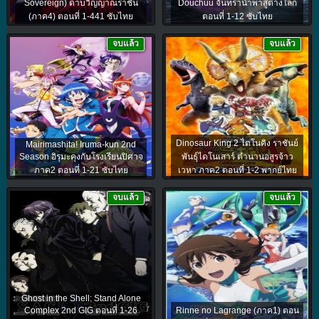
Sovereign) ดาบวิญญาณราชัน
Douchuu จันทรานำพาสู่ต่างโลก
(ภาค4) ตอนที่ 1-441 ซับไทย
ตอนที่ 1-12 ซับไทย
จบแล้ว
จบแล้ว
Dinosaur King 2 ไดโนคิง ราชันย์
Mairimashita! Iruma-kun 2nd
Season อิรุมะคุงกับโรงเรียนปิศาจ
พันธุ์ไดโนเสาร์ ตำนานอสูรจ้าว
ภาค2 ตอนที่ 1-21 ซับไทย
เวหา ภาค2 ตอนที่ 1-2 พากย์ไทย
จบแล้ว
จบแล้ว
Ghost in the Shell: Stand Alone
Complex 2nd GIG ตอนที่ 1-26
Rinne no Lagrange (ภาค1) ตอน