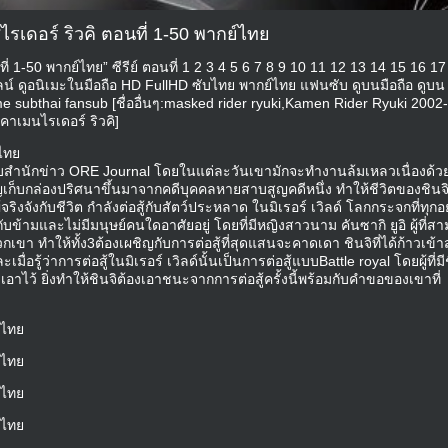
รเดอร์ ริวคิ ตอนที่ 1-50 พากย์ไทย
่ 1-50 พากย์ไทย” ซีรีย์ ตอนที่ 1 2 3 4 5 6 7 8 9 10 11 12 13 14 15 16 17
น์ ดูอนิเมะในมือถือ HD FullHD ซับไทย พากย์ไทย แฟนซับ ดูบนมือถือ ดูบน
 subthai fansub [ชื่ออื่นๆ:masked rider ryuki,Kamen Rider Ryuki 2002
าเมนไรเดอร์ ริวคิ]
์ไทย
้กับสำนักข่าว ORE Journal โดยในแต่ละวันเขามักจะทำงานล้มเหลวเนื่องด้ว
เก็บกล่องปริศนาขึ้นมาจากคดีบุคคลหายสาบสูญคดีหนึ่ง ทำให้ชีวิตของชินจิ
ิงจังกับชีวิต กำลังต่อสู้กับสัตว์ประหลาด ในมิเรอร์ เวิลด์ โลกกระจกที่ทุกอ
ข้ามและไม่มีมนุษย์คนใดอาศัยอยู่ โดยที่มีหญิงสาวนาม คันซากิ ยูอิ ผู้ที่ส
เขา ทำให้ทั้ง3ต้องเผชิญกับการต่อสู้ที่สุดแสนจะคาดเดา ชินจิที่ได้ก้าวเข้าสู่
รู้ว่าการต่อสู้ในมิเรอร์ เวิลด์นั้นเป็นการต่อสู้แบบBattle royal โดยผู้ที่มี
าไว้ ยิ่งทำให้ชินจิต้องเอาชนะจากการต่อสู้ครั้งนี้พร้อมกับคำขอของเขาที่
์ไทย
์ไทย
์ไทย
์ไทย