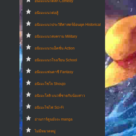
อนิเมะแนวตลก Comedy
อนิเมะแนวต่อสู้
อนิเมะแนวประวัติศาสตร์ย้อนยุค Historical
อนิเมะแนวสงคราม Military
อนิเมะแนวแอ็คชั่น Action
อนิเมะแนวโรงเรียน School
อนิเมะแฟนตาซี Fantasy
อนิเมะโชโจ Shoujo
อนิเมะโลลิ แนวพี่ชายกับน้องสาว
อนิเมะไซไฟ Sci-Fi
อ่านการ์ตูนมังงะ manga
ไม่มีหมวดหมู่