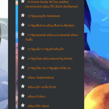
H-Anime hentai ซับไทย subthai
Uncensored อนิเมะโป๊ เฮ็นไต อันเซ็นเซอร์
การ์ตูนผจญภัย Adventure
การ์ตูนสืบสวน อนิเมะสืบสวน Mystery
การ์ตูนหุ่นยนต์ อนิเมะแนวหุ่นยนต์ อนิเมะ
กันดั้ม
การ์ตูนเด็ก การ์ตูนสำหรับเด็ก
การ์ตูนโหด อนิเมะสยองขวัญ Horror
การ์ตูนใส่แว่น การ์ตูนผู้ชายใส่แว่น
อนิเมะ Supernatural
อนิเมะ18+ ทะลึ่ง Ecchi
อนิเมะกำลังมา
อนิเมะกีฬา Sport