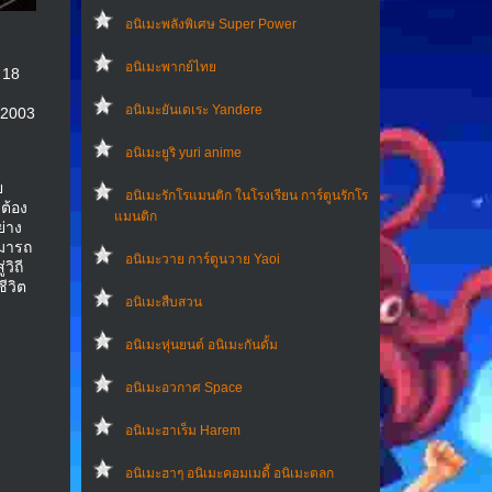
อนิเมะพลังพิเศษ Super Power
อนิเมะพากย์ไทย
 18
อนิเมะยันเดเระ Yandere
-2003
อนิเมะยูริ yuri anime
ย
อนิเมะรักโรแมนติก ในโรงเรียน การ์ตูนรักโร
ต้อง
แมนติก
ย่าง
ามารถ
อนิเมะวาย การ์ตูนวาย Yaoi
วิถี
ชีวิต
อนิเมะสืบสวน
อนิเมะหุ่นยนต์ อนิเมะกันดั้ม
อนิเมะอวกาศ Space
อนิเมะฮาเร็ม Harem
อนิเมะฮาๆ อนิเมะคอมเมดี้ อนิเมะตลก