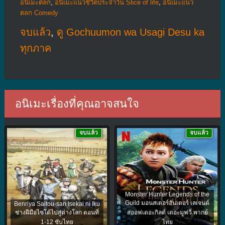
อนิเมะตลก
,
อนิเมะแนวชีวิตประจําวัน Slice of life
,
อนิเมะแนว
ตลก Comedy
จบแล้ว
,
ดู Gochuumon wa Usagi Desu ka
ทุกภาค
อนิเมะเรื่องที่คุณอาจสนใจ
จบแล้ว
จบแล้ว
Monster Hunter Legends of the
Guild มอนสเตอร์ฮันเตอร์ เลเจนด์
Benriya Saitou-san Isekai ni Iku
ช่างฝีมือไซโต้ไปสู่ต่างโลก ตอนที่
สออฟเดอะกิลด์ เดอะมูฟวี่ พากย์
1-12 ซับไทย
ไทย