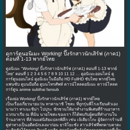
ดูการ์ตูนอนิเมะ Working! ปิ๊งรักสาวนักเสิร์ฟ (ภาค1)
ตอนที่ 1-13 พากย์ไทย
ดูอนิเมะ “Working! ปิ๊งรักสาวนักเสิร์ฟ (ภาค1) ตอนที่ 1-13 พากย์
ไทย” ตอนที่ 1 2 3 4 5 6 7 8 9 10 11 12 … ดูอนิเมะออนไลน์ ดู
การ์ตูนออนไลน์ ดูอนิเมะในมือถือ HD FullHD ซับไทย พากย์ไทย
แฟนซับ ดูบนมือถือ ดูบนโทรศัพท์ ดาวน์โหลดอนิเมะ ดาวน์โหลด
การ์ตูน anime subthai fansub
เรื่องย่อ Working! ปิ๊งรักสาวนักเสิร์ฟ (ภาค1) พากย์ไทย
เป็นเรื่องเกี่ยวนายแว่น ทาคานาชิ โซตะ ที่ถูกรุ่นพี่โรงเรียนตัวเอง
นามว่า ทาเนะชิม่า โปปุระ ชักชวนให้มาทำงานพิเศษที่ร้านอาหาร
แวกนาเรีย ณ ที่นั่น นายโซตะของเรา ก็ได้พบกับผู้คนที่ทำงานใน
ร้านอาหาร ที่ล้วนแต่นิสัยแปลกพิลึก เช่น เจ้เคียวโกะ ผู้จัดการร้านที่
ดูท่าทางเป็นอดีตนักเลงมาก่อน ยาจิโยะซัง สาวเสิร์ฟที่พกดาบคาตะ
นะติดตัวไว้ตลอด อินามิ มาฮิรุ สาวน้อยที่กลัวผู้ชายมากขนาดที่เห็น