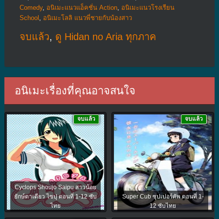
Comedy
,
อนิเมะแนวแอ็คชั่น Action
,
อนิเมะแนวโรงเรียน
School
,
อนิเมะโลลิ แนวพี่ชายกับน้องสาว
จบแล้ว
,
ดู Hidan no Aria ทุกภาค
อนิเมะเรื่องที่คุณอาจสนใจ
จบแล้ว
จบแล้ว
Cyclops Shoujo Saipu สาวน้อย
ยักษ์ตาเดียว ไซปุ ตอนที่ 1-12 ซับ
Super Cub ซุปเปอร์คัพ ตอนที่ 1-
ไทย
12 ซับไทย