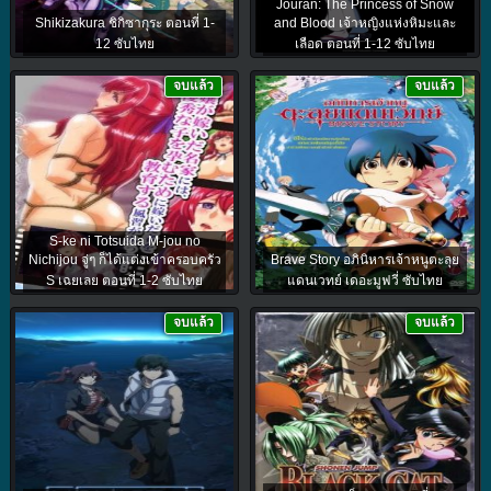
Jouran: The Princess of Snow
Shikizakura ชิกิซากุระ ตอนที่ 1-
and Blood เจ้าหญิงแห่งหิมะและ
12 ซับไทย
เลือด ตอนที่ 1-12 ซับไทย
จบแล้ว
จบแล้ว
S-ke ni Totsuida M-jou no
Nichijou จู่ๆ ก็ได้แต่งเข้าครอบครัว
Brave Story อภินิหารเจ้าหนูตะลุย
S เฉยเลย ตอนที่ 1-2 ซับไทย
แดนเวทย์ เดอะมูฟวี่ ซับไทย
จบแล้ว
จบแล้ว