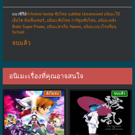
แนวซีรีย์
H-Anime hentai ซับไทย subthai Uncensored อนิเมะโป๊
เฮ็นไต อันเซ็นเซอร์
,
อนิเมะซับไทย การ์ตูนซับไทย
,
อนิเมะพลัง
พิเศษ Super Power
,
อนิเมะฮาเร็ม Harem
,
อนิเมะแนวโรงเรียน
School
จบแล้ว
อนิเมะเรื่องที่คุณอาจสนใจ
ยังไม่จบ
จบแล้ว