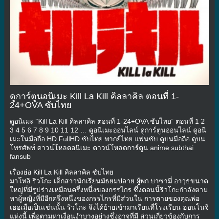
ดูการ์ตูนอนิเมะ Kill La Kill คิลลาคิล ตอนที่ 1-
24+OVA ซับไทย
ดูอนิเมะ “Kill La Kill คิลลาคิล ตอนที่ 1-24+OVA ซับไทย” ตอนที่ 1 2
3 4 5 6 7 8 9 10 11 12 … ดูอนิเมะออนไลน์ ดูการ์ตูนออนไลน์ ดูอนิ
เมะในมือถือ HD FullHD ซับไทย พากย์ไทย แฟนซับ ดูบนมือถือ ดูบน
โทรศัพท์ ดาวน์โหลดอนิเมะ ดาวน์โหลดการ์ตูน anime subthai
fansub
เรื่องย่อ Kill La Kill คิลลาคิล ซับไทย
มาโทอิ ริวโกะ เด็กสาวนักเรียนมัธยมปลาย ผู้พก บาซามี่ อาวุธขนาด
ใหญ่ที่มีรูปร่างเหมือนครึ่งหนึ่งของกรรไกร ซึ่งตอนนี้ริวโกะกำลังตาม
หาผู้หญิงที่มีอีกครึ่งหนึ่งของกรรไกรที่มีส่วนใน การตายของคุณพ่อ
เธอเมื่อเป็นเช่นนั้น ริวโกะ จึงได้ย้ายเข้ามาเรียนที่โรงเรียน ฮอนโนจิ
แห่งนี้ เพื่อตามหาเงื่อนงำบางอย่างซึ่งอาจที่มี ส่วนเกี่ยวข้องกับการ