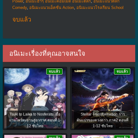
Power
,
อนิเมะฮาๆ อนิเมะคอมเมดี้ อนิเมะตลก
,
อนิเมะแนวตลก
Comedy
,
อนิเมะแนวแอ็คชั่น Action
,
อนิเมะแนวโรงเรียน School
จบแล้ว
อนิเมะเรื่องที่คุณอาจสนใจ
จบแล้ว
จบแล้ว
Tsuki to Laika to Nosferatu เมื่อ
Stellar Transformation การ
แวมไพร์ทะยานสู่อวกาศ ตอนที่ 1-
ผันแปรของดวงดาว ภาค2 ตอนที่
12 ซับไทย
1-12 ซับไทย
จบแล้ว
จบแล้ว