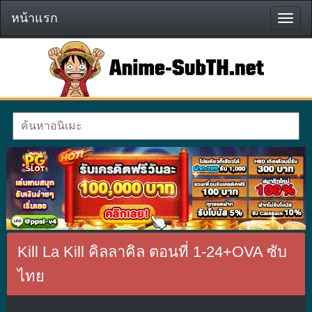
หน้าแรก
หน้า
แรก
Kill La Kill คิลลาคิล ตอนที่ 1-24+OVA ซับ
ไทย