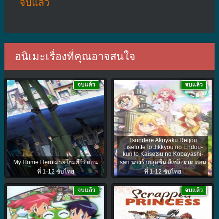
จบแล้ว
อนิเมะเรื่องที่คุณอาจสนใจ
จบแล้ว
จบแล้ว
Tsundere Akuyaku Reijou
Liselotte to Jikkyou no Endou-
kun to Kaisetsu no Kobayashi-
My Home Hero มายโฮมฮีโร่ ตอน
san นางร้ายสุดซึน ลีเซล็อตเต ตอน
ที่ 1-12 ซับไทย
ที่ 1-12 ซับไทย
จบแล้ว
จบแล้ว