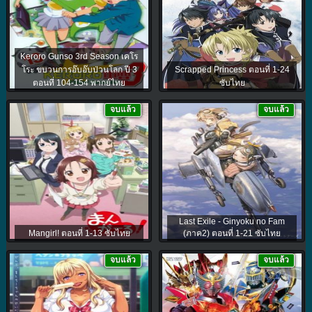
Keroro Gunso 3rd Season เคโร
โระ ขบวนการอ๊บอ๊บป่วนโลก ปี 3
Scrapped Princess ตอนที่ 1-24
ตอนที่ 104-154 พากย์ไทย
ซับไทย
จบแล้ว
จบแล้ว
Last Exile - Ginyoku no Fam
Mangirl! ตอนที่ 1-13 ซับไทย
(ภาค2) ตอนที่ 1-21 ซับไทย
จบแล้ว
จบแล้ว