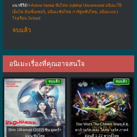
แนวซีรีย์
H-Anime hentai ซับไทย subthai Uncensored อนิเมะโป๊
เฮ็นไต อันเซ็นเซอร์
,
อนิเมะซับไทย การ์ตูนซับไทย
,
อนิเมะแนว
โรงเรียน School
จบแล้ว
อนิเมะเรื่องที่คุณอาจสนใจ
จบแล้ว
จบแล้ว
Star Wars The Clones Wars 4 ส
Shin Ultraman (2022) ชิน อุลตร้า
ตาร์ วอร์ส เดอะ โคลน วอร์ส ภาค4
แมน ซับไทย
ตอนที่ 1-22 พากย์ไทย