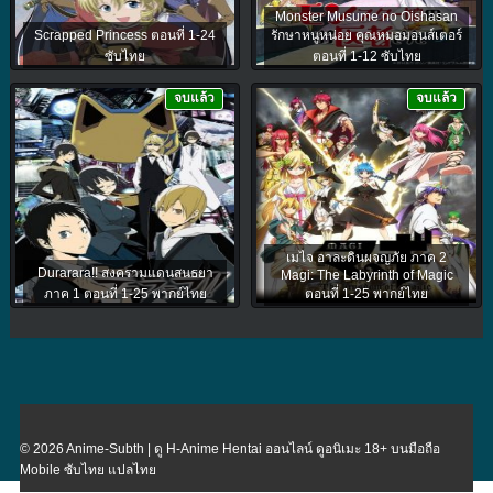
Monster Musume no Oishasan
Scrapped Princess ตอนที่ 1-24
รักษาหนูหน่อย คุณหมอมอนส์เตอร์
ซับไทย
ตอนที่ 1-12 ซับไทย
จบแล้ว
จบแล้ว
เมไจ อาละดินผจญภัย ภาค 2
Durarara!! สงครามแดนสนธยา
Magi: The Labyrinth of Magic
ภาค 1 ตอนที่ 1-25 พากย์ไทย
ตอนที่ 1-25 พากย์ไทย
© 2026 Anime-Subth | ดู H-Anime Hentai ออนไลน์ ดูอนิเมะ 18+ บนมือถือ
Mobile ซับไทย แปลไทย