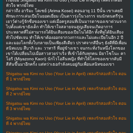
หัวใจ พากย์ไทย
กล่าวถึง อาริมะ โคเซย์ (Arima Kosei) ตอนอายุ 11 ปีนั้น เขาเคยมี
ทักษะการเล่นเปียโนยอดเยี่ยม เป็นดาวรุ่งในวงการ จนนักดนตรีรุ่น
เยาว์ต่างรู้จักชื่อของเขา แต่เมื่อครูสอนที่เป็นมารดาของเขาด่วนจาก
ไปตั้งแต่เขายังเด็ก ทำให้เขาใจสลายจนสูญเสียจนเกิดอาการ
ประหลาดที่ไม่สามารถได้ยินเสียงของเปียโนได้อีก ทั้งที่หูได้ยินเสียง
ทั่วไปชัดเจน ทำให้เขาต้องออกจากวงการและไม่แตะเปียโนอีก 2 ปี
และมองโลกทั้งใบกลายเป็นเพียงสีเดียว ปราศจากสีอื่นๆ ยังดีที่มีเพื่อน
สนิทแบบ สึบากิ และ วาทาริ ที่อยู่ข้างเขา จนกระทั่งวันหนึ่งโลกของ
เขาได้เปลี่ยนไปเมื่อสาวสวยร่าเริง ที่เข้าได้กับทุกคน มิยาโซโนะ คา
โอริ (Miyazono Kaori) นักไวโอลีนหญิง ที่ทำให้โลกของเขากลับมี
สีสันขึ้นมาอีกครั้ง แต่ทว่าเธอกำลังคบอยู่กับเพื่อนสนิทของเขา
Shigatsu wa Kimi no Uso (Your Lie in April) เพลงรักสองหัวใจ ตอน
ที่ 1 พากย์ไทย
Shigatsu wa Kimi no Uso (Your Lie in April) เพลงรักสองหัวใจ ตอน
ที่ 2 พากย์ไทย
Shigatsu wa Kimi no Uso (Your Lie in April) เพลงรักสองหัวใจ ตอน
ที่ 3 พากย์ไทย
Shigatsu wa Kimi no Uso (Your Lie in April) เพลงรักสองหัวใจ ตอน
ที่ 4 พากย์ไทย
Shigatsu wa Kimi no Uso (Your Lie in April) เพลงรักสองหัวใจ ตอน