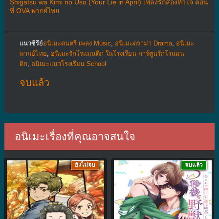
Shigatsu wa Kimi no Uso (Your Lie in April) เพลงรักสองหัวใจ ตอน
ที่ OVA พากย์ไทย
แนวซีรีย์
อนิเมะดนตรี เพลง Music
,
อนิเมะดราม่า Drama
,
อนิเมะ
พากย์ไทย
,
อนิเมะรักโรแมนติก ในโรงเรียน การ์ตูนรักโรแมน
ติก
,
อนิเมะแนวโรงเรียน School
จบแล้ว
อนิเมะเรื่องที่คุณอาจสนใจ
ยังไม่จบ
จบแล้ว