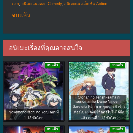
ตลก
,
อนิเมะแนวตลก Comedy
,
อนิเมะแนวแอ็คชั่น Action
จบแล้ว
อนิเมะเรื่องที่คุณอาจสนใจ
จบแล้ว
จบแล้ว
Otonari no Tenshi-sama ni
Itsunomanika Dame Ningen ni
Sareteita Ken ขาดคุณนางฟ้าข้าง
Nokemono-tachi no Yoru ตอนที่
ห้องไป ผมคงมีชีวิตต่อไปไม่ได้อีก
1-13 ซับไทย
แล้ว ตอนที่ 1-12 ซับไทย
จบแล้ว
จบแล้ว