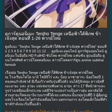
ดูการ์ตูนอนิเมะ Tenjho Tenge เหนือฟ้าใต้พิภพ ข้า
เจ๋งสุด ตอนที่ 1-26 พากย์ไทย
ดูอนิเมะ “Tenjho Tenge เหนือฟ้าใต้พิภพ ข้าเจ๋งสุด พากย์ไทย” ตอนที่
1 2 3 4 5 6 7 8 9 10 11 12 … ดูอนิเมะออนไลน์ ดูการ์ตูนออนไลน์ ดู
อนิเมะในมือถือ HD FullHD ซับไทย พากย์ไทย แฟนซับ ดูบนมือถือ ดู
บนโทรศัพท์ ดาวน์โหลดอนิเมะ ดาวน์โหลดการ์ตูน anime subthai
fansub
เรื่องย่อ Tenjho Tenge เหนือฟ้าใต้พิภพ ข้าเจ๋งสุด พากย์ไทย
ณ โรงเรียนโทโด นางิ โซอิจิโร่ และ บ็อบ มาซาฮาระ น้องใหม่ปี 1
สองคนกำลังซ่าส์ มีเรื่องวิวาทกับรุ่นพี่ไปทั่ว จนได้รู้จักสอง สาวนัทสึ
เมะมายะ และ อายะ แห่งชมรมฟันดาบ มายะ สาว 17 ที่หน้าตาและ
รูปร่างเหมือนเด็กประถม แต่มีวิชาแปลงร่างเป็นสาวหุ่น มหาลัยได้
ส่วนอายะก็หลงนางิแวบแรกที่ได้เจอ แต่ขณะนั้นกลุ่มรุ่นพี่ปี 3 ผู้คุ้มกฏ
แห่งโรงเรียนโทโดกำลังเคลื่อนไหว มหกรรมการ ลงโทษเด็กใหม่ที่ทำ
ซ่าส์กำลังจะเริ่มขึ้นแล้ว
Tenjho Tenge เหนือฟ้าใต้พิภพ ข้าเจ๋งสุด ตอนที่ 1 พากย์ไทย