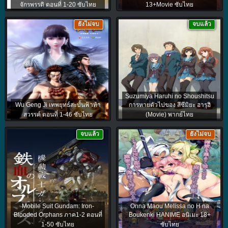
จักรพรรดิ ตอนที่ 1-20 ซับไทย
13+Movie ซับไทย
ยังไม่จบ
จบแล้ว
Suzumiya Haruhi no Shoushitsu
Wu Geng Ji เทพยุทธ์สะบั้นฟ้าท้า
การหายตัวไปของ สึซึมิยะ ฮารุฮิ
สวรรค์ ตอนที่ 1-46 ซับไทย
(Movie) พากย์ไทย
จบแล้ว
ยังไม่จบ
Mobile Suit Gundam: Iron-
Onna Maou Melissa no H na
Blooded Orphans ภาค1-2 ตอนที่
Boukenki HANIME อนิเมะ 18+
1-50 ซับไทย
ซับไทย