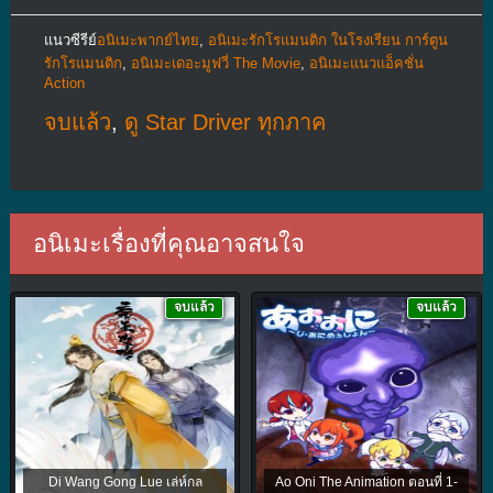
แนวซีรีย์
อนิเมะพากย์ไทย
,
อนิเมะรักโรแมนติก ในโรงเรียน การ์ตูน
รักโรแมนติก
,
อนิเมะเดอะมูฟวี่ The Movie
,
อนิเมะแนวแอ็คชั่น
Action
จบแล้ว
,
ดู Star Driver ทุกภาค
อนิเมะเรื่องที่คุณอาจสนใจ
จบแล้ว
จบแล้ว
Di Wang Gong Lue เล่ห์กล
Ao Oni The Animation ตอนที่ 1-