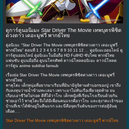
ดูการ์ตูนอนิเมะ Star Driver The Movie เทพบุตรพิชิต
ดวงดาว เดอะมูฟวี่ พากย์ไทย
ดูอนิเมะ “Star Driver The Movie เทพบุตรพิชิตดวงดาว เดอะมูฟวี่
พากย์ไทย” ตอนที่ 1 2 3 4 5 6 7 8 9 10 11 12 … ดูอนิเมะออนไลน์ ดู
การ์ตูนออนไลน์ ดูอนิเมะในมือถือ HD FullHD ซับไทย พากย์ไทย
แฟนซับ ดูบนมือถือ ดูบนโทรศัพท์ ดาวน์โหลดอนิเมะ ดาวน์โหลด
การ์ตูน anime subthai fansub
เรื่องย่อ Star Driver The Movie เทพบุตรพิชิตดวงดาว เดอะมูฟวี่
พากย์ไทย
ทาคุโตะ เด็กหนุ่มที่อยากมาเรียนที่มินามิจูจิตามคำบอกของปู่ เขาถึง
กับลงทุนว่ายน้ำข้ามทะเลมา เพราะมาไม่ทันเรือเที่ยวสุดท้าย จน
เกือบเอาชีวิตไม่รอด ดีที่ได้วาโกะ เด็กหญิงที่เรียนโรงเรียนด้วยกัน
ช่วยเอาไว้ ทาคุโตะจึงได้มีเพื่อนคนแรกคือวาโกะ และสุงาตะเจ้าของ
บ้านที่เขาได้พักอยู่ในคืนแรก และนี่คือจุดเริ่มต้นของการต่อสู้อันดุ
เดือด….
Star Driver The Movie เทพบุตรพิชิตดวงดาว เดอะมูฟวี่ พากย์ไทย