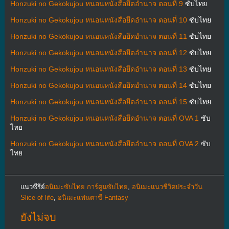
Honzuki no Gekokujou หนอนหนังสือยึดอำนาจ ตอนที่ 9
ซับไทย
Honzuki no Gekokujou หนอนหนังสือยึดอำนาจ ตอนที่ 10
ซับไทย
Honzuki no Gekokujou หนอนหนังสือยึดอำนาจ ตอนที่ 11
ซับไทย
Honzuki no Gekokujou หนอนหนังสือยึดอำนาจ ตอนที่ 12
ซับไทย
Honzuki no Gekokujou หนอนหนังสือยึดอำนาจ ตอนที่ 13
ซับไทย
Honzuki no Gekokujou หนอนหนังสือยึดอำนาจ ตอนที่ 14
ซับไทย
Honzuki no Gekokujou หนอนหนังสือยึดอำนาจ ตอนที่ 15
ซับไทย
Honzuki no Gekokujou หนอนหนังสือยึดอำนาจ ตอนที่ OVA 1
ซับ
ไทย
Honzuki no Gekokujou หนอนหนังสือยึดอำนาจ ตอนที่ OVA 2
ซับ
ไทย
แนวซีรีย์
อนิเมะซับไทย การ์ตูนซับไทย
,
อนิเมะแนวชีวิตประจําวัน
Slice of life
,
อนิเมะแฟนตาซี Fantasy
ยังไม่จบ