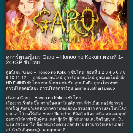
ดูการ์ตูนอนิเมะ Garo – Honoo no Kokuin ตอนที่ 1-
24+SP ซับไทย
ดูอนิเมะ “Garo – Honoo no Kokuin ซับไทย” ตอนที่ 1 2 3 4 5 6 7 8
9 10 11 12 … ดูอนิเมะออนไลน์ ดูการ์ตูนออนไลน์ ดูอนิเมะในมือถือ
HD FullHD ซับไทย พากย์ไทย แฟนซับ ดูบนมือถือ ดูบนโทรศัพท์
ดาวน์โหลดอนิเมะ ดาวน์โหลดการ์ตูน anime subthai fansub
เรื่องย่อ Garo – Honoo no Kokuin ซับไทย
เรื่องราวเริ่มต้นขึ้น จากเรื่องเล่าในอดีตกาล ที่ว่าเมื่อมนุษย์ก่อกรรม
ทำเข็ญ สั่งสมกิเลสตัณหาความทะเยอทะยานอยาก ความละโมบโลภ
มากเอาไว้ ก่อให้เกิด Horor ปีศาจร้าย ที่ถือกำเนิดจากกิเลสของมนุษย์
ออกมาไล่ล่าฆ่าฟันผู้คน เหล่าผู้กล้า ผู้ฝึกฝนกายและจิตวิญญาณ ใน
นาม อัศวินมาไค จึงออกมาจับดาบ ออกปราบปรามกำจัดเหล่าเฮอเร่
อร์ นำสันติสุขมาสู่มวลมนุษยชาติ