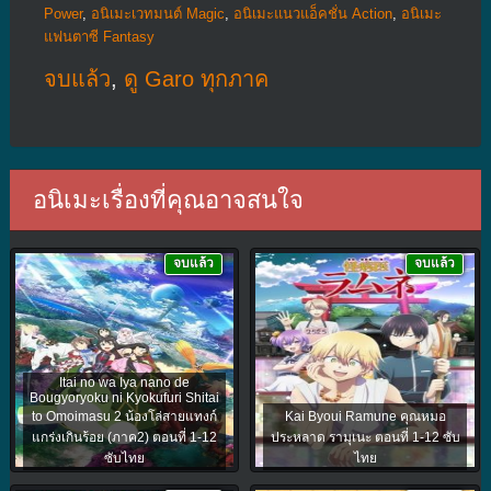
Power
,
อนิเมะเวทมนต์ Magic
,
อนิเมะแนวแอ็คชั่น Action
,
อนิเมะ
แฟนตาซี Fantasy
จบแล้ว
,
ดู Garo ทุกภาค
อนิเมะเรื่องที่คุณอาจสนใจ
จบแล้ว
จบแล้ว
Itai no wa Iya nano de
Bougyoryoku ni Kyokufuri Shitai
to Omoimasu 2 น้องโล่สายแทงก์
Kai Byoui Ramune คุณหมอ
แกร่งเกินร้อย (ภาค2) ตอนที่ 1-12
ประหลาด รามุเนะ ตอนที่ 1-12 ซับ
ซับไทย
ไทย