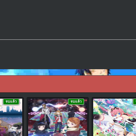
จบแล้ว
จบแล้ว