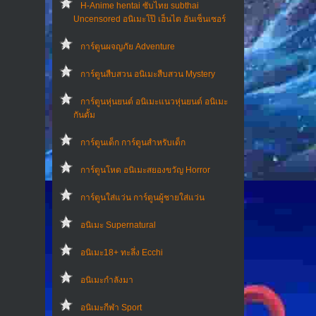
H-Anime hentai ซับไทย subthai
Uncensored อนิเมะโป๊ เฮ็นไต อันเซ็นเซอร์
การ์ตูนผจญภัย Adventure
การ์ตูนสืบสวน อนิเมะสืบสวน Mystery
การ์ตูนหุ่นยนต์ อนิเมะแนวหุ่นยนต์ อนิเมะ
กันดั้ม
การ์ตูนเด็ก การ์ตูนสำหรับเด็ก
การ์ตูนโหด อนิเมะสยองขวัญ Horror
การ์ตูนใส่แว่น การ์ตูนผู้ชายใส่แว่น
อนิเมะ Supernatural
อนิเมะ18+ ทะลึ่ง Ecchi
อนิเมะกำลังมา
อนิเมะกีฬา Sport