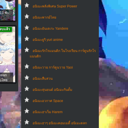
อนิเมะพลังพิเศษ Super Power
-13 ซับ
อนิเมะพากย์ไทย
อนิเมะยันเดเระ Yandere
จบแล้ว
อนิเมะยูริ yuri anime
อนิเมะรักโรแมนติก ในโรงเรียน การ์ตูนรักโร
แมนติก
อนิเมะวาย การ์ตูนวาย Yaoi
kean
อนิเมะสืบสวน
ับไทย
อนิเมะหุ่นยนต์ อนิเมะกันดั้ม
อนิเมะอวกาศ Space
อนิเมะฮาเร็ม Harem
อนิเมะฮาๆ อนิเมะคอมเมดี้ อนิเมะตลก