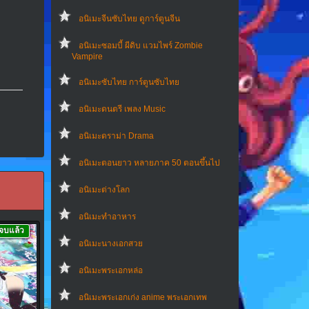
อนิเมะจีนซับไทย ดูการ์ตูนจีน
อนิเมะซอมบี้ ผีดิบ แวมไพร์ Zombie
Vampire
อนิเมะซับไทย การ์ตูนซับไทย
อนิเมะดนตรี เพลง Music
อนิเมะดราม่า Drama
อนิเมะตอนยาว หลายภาค 50 ตอนขึ้นไป
อนิเมะต่างโลก
อนิเมะทําอาหาร
จบแล้ว
อนิเมะนางเอกสวย
อนิเมะพระเอกหล่อ
อนิเมะพระเอกเก่ง anime พระเอกเทพ