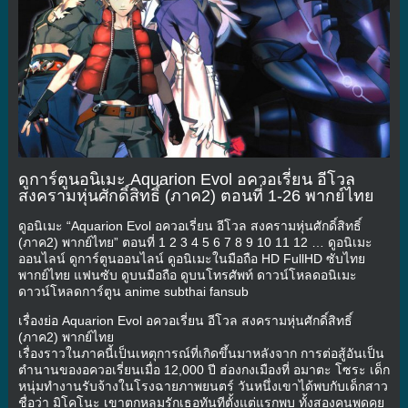
ดูการ์ตูนอนิเมะ Aquarion Evol อควอเรี่ยน อีโวล
สงครามหุ่นศักดิ์สิทธิ์ (ภาค2) ตอนที่ 1-26 พากย์ไทย
ดูอนิเมะ “Aquarion Evol อควอเรี่ยน อีโวล สงครามหุ่นศักดิ์สิทธิ์
(ภาค2) พากย์ไทย” ตอนที่ 1 2 3 4 5 6 7 8 9 10 11 12 … ดูอนิเมะ
ออนไลน์ ดูการ์ตูนออนไลน์ ดูอนิเมะในมือถือ HD FullHD ซับไทย
พากย์ไทย แฟนซับ ดูบนมือถือ ดูบนโทรศัพท์ ดาวน์โหลดอนิเมะ
ดาวน์โหลดการ์ตูน anime subthai fansub
เรื่องย่อ Aquarion Evol อควอเรี่ยน อีโวล สงครามหุ่นศักดิ์สิทธิ์
(ภาค2) พากย์ไทย
เรื่องราวในภาคนี้เป็นเหตุการณ์ที่เกิดขึ้นมาหลังจาก การต่อสู้อันเป็น
ตำนานของอควอเรี่ยนเมื่อ 12,000 ปี ฮ่องกงเมืองที่ อมาตะ โซระ เด็ก
หนุ่มทำงานรับจ้างในโรงฉายภาพยนตร์ วันหนึ่งเขาได้พบกับเด็กสาว
ชื่อว่า มิโคโนะ เขาตกหลุมรักเธอทันทีตั้งแต่แรกพบ ทั้งสองคนพูดคุย