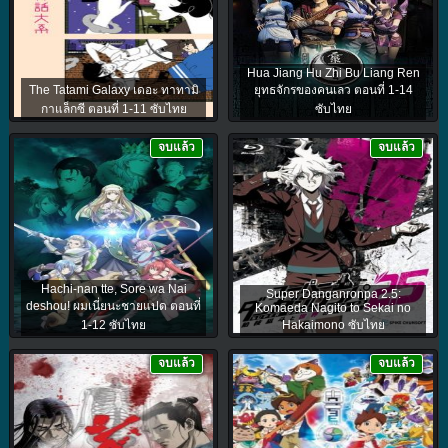
Hua Jiang Hu Zhi Bu Liang Ren
The Tatami Galaxy เดอะ ทาทามิ
ยุทธจักรของคนเลว ตอนที่ 1-14
กาแล็กซี ตอนที่ 1-11 ซับไทย
ซับไทย
จบแล้ว
จบแล้ว
Hachi-nan tte, Sore wa Nai
Super Danganronpa 2.5:
deshou! ผมเนี่ยนะชายแปด ตอนที่
Komaeda Nagito to Sekai no
1-12 ซับไทย
Hakaimono ซับไทย
จบแล้ว
จบแล้ว