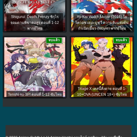
Shigurui: Death Frenzy ชิกุไร
Yo-Kai Watch Movie (2016) โย
จอมดาบพิฆาตอสูร ตอนที่ 1-12
ไควอช เดอะมูฟวี่ ความลับแห่งต้น
พากย์ไทย
กำเนิดเมี้ยว (Movie) พากย์ไทย
จบแล้ว
จบแล้ว
Triage X เคสนี้สั่งตาย ตอนที่ 1-
Tenshi no 3P! ตอนที่ 1-12 ซับไทย
10+OVA (UNCEN 18+) ซับไทย