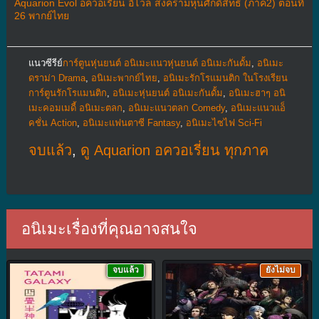
Aquarion Evol อควอเรี่ยน อีโวล สงครามหุ่นศักดิ์สิทธิ์ (ภาค2) ตอนที่
26 พากย์ไทย
แนวซีรีย์
การ์ตูนหุ่นยนต์ อนิเมะแนวหุ่นยนต์ อนิเมะกันดั้ม
,
อนิเมะ
ดราม่า Drama
,
อนิเมะพากย์ไทย
,
อนิเมะรักโรแมนติก ในโรงเรียน
การ์ตูนรักโรแมนติก
,
อนิเมะหุ่นยนต์ อนิเมะกันดั้ม
,
อนิเมะฮาๆ อนิ
เมะคอมเมดี้ อนิเมะตลก
,
อนิเมะแนวตลก Comedy
,
อนิเมะแนวแอ็
คชั่น Action
,
อนิเมะแฟนตาซี Fantasy
,
อนิเมะไซไฟ Sci-Fi
จบแล้ว
,
ดู Aquarion อควอเรี่ยน ทุกภาค
อนิเมะเรื่องที่คุณอาจสนใจ
จบแล้ว
ยังไม่จบ