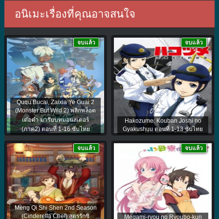
อนิเมะเรื่องที่คุณอาจสนใจ
จบแล้ว
จบแล้ว
Ququ Bucai, Zaixia Ye Guai 2
(Monster But Wild 2) พลิกพล็อต
เด๋อด๋า มารับบทมอนสเตอร์
Hakozume: Kouban Joshi no
(ภาค2) ตอนที่ 1-16 ซับไทย
Gyakushuu ตอนที่ 1-13 ซับไทย
จบแล้ว
จบแล้ว
Meng Qi Shi Shen 2nd Season
(Cinderella Chef) สูตรรักซิ
Megami-ryou no Ryoubo-kun