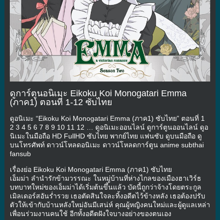
ดูการ์ตูนอนิเมะ Eikoku Koi Monogatari Emma
(ภาค1) ตอนที่ 1-12 ซับไทย
ดูอนิเมะ “Eikoku Koi Monogatari Emma (ภาค1) ซับไทย” ตอนที่ 1
2 3 4 5 6 7 8 9 10 11 12 … ดูอนิเมะออนไลน์ ดูการ์ตูนออนไลน์ ดูอ
นิเมะในมือถือ HD FullHD ซับไทย พากย์ไทย แฟนซับ ดูบนมือถือ ดู
บนโทรศัพท์ ดาวน์โหลดอนิเมะ ดาวน์โหลดการ์ตูน anime subthai
fansub
เรื่องย่อ Eikoku Koi Monogatari Emma (ภาค1) ซับไทย
เอ็มม่า ลำนำรักข้ามวรรณะ ในหมู่บ้านที่ห่างไกลของเมืองฮาเวิร์ธ
บทบาทใหม่ของเอ็มม่าได้เริ่มต้นขึ้นแล้ว บัดนี้ถูกว่าจ้างโดยตระกูล
เมิลเดอร์สอันร่ำรวย เธอตัดสินใจละทิ้งอดีตไว้ข้างหลัง เธอต้องปรับ
ตัวให้เข้ากับบ้านหลังใหม่อันมีเสน่ห์ คุณผู้หญิงคนใหม่และผู้ดูแลเหล่า
เพื่อนร่วมงานคนใช้ อีกทั้งอดีตฝังใจบางอย่างของตนเอง