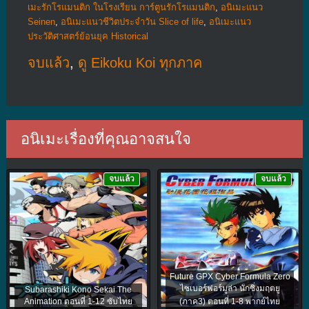
เมะรักโรแมนติก ในโรงเรียน การ์ตูนรักโรแมนติก
,
อนิเมะแนว
Seinen
,
อนิเมะแนวชีวิตประจําวัน Slice of life
,
อนิเมะแนว
ประวัติศาสตร์ย้อนยุค Historical
จบแล้ว
,
ดู Eikoku Koi ทุกภาค
อนิเมะเรื่องที่คุณอาจสนใจ
จบแล้ว
จบแล้ว
Future GPX Cyber Formula Zero
ไซเบอร์ฟอร์มูล่า นักซิ่งมฤตยู
Subarashiki Kono Sekai The
Animation ตอนที่ 1-12 ซับไทย
(ภาค3) ตอนที่ 1-8 พากย์ไทย