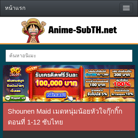
หน้าแรก
หน้า
แรก
Shounen Maid เมดหนุ่มน้อยหัวใจกุ๊กกิ๊ก
ตอนที่ 1-12 ซับไทย