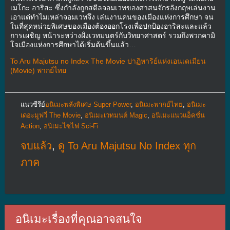
เมโกะ อาริสะ ซึ่งกำลังถูกสตีลจอมเวทของศาสนจักรอังกฤษเล่นงาน
เอาแต่ทำไมเหล่าจอมเวทจึง เล่นงานคนของเมืองแห่งการศึกษา จน
ในที่สุดหน่วยพิเศษของเมืองต้องออกโรงเพื่อปกป้องอาริสะและแล้ว
การเผชิญ หน้าระหว่างฝั่งเวทมนตร์กับวิทยาศาสตร์ รวมถึงพวกคามิ
โจเมืองแห่งการศึกษาได้เริ่มต้นขึ้นแล้ว…
To Aru Majutsu no Index The Movie ปาฏิหาริย์แห่งเอนเดเมียน
(Movie) พากย์ไทย
แนวซีรีย์
อนิเมะพลังพิเศษ Super Power
,
อนิเมะพากย์ไทย
,
อนิเมะ
เดอะมูฟวี่ The Movie
,
อนิเมะเวทมนต์ Magic
,
อนิเมะแนวแอ็คชั่น
Action
,
อนิเมะไซไฟ Sci-Fi
จบแล้ว
,
ดู To Aru Majutsu No Index ทุก
ภาค
อนิเมะเรื่องที่คุณอาจสนใจ