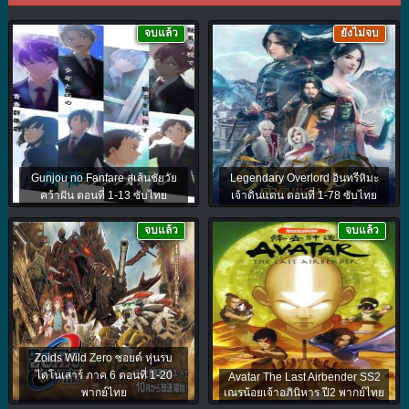
จบแล้ว
ยังไม่จบ
Gunjou no Fanfare สู่เส้นชัยวัย
Legendary Overlord อินทรีหิมะ
คว้าฝัน ตอนที่ 1-13 ซับไทย
เจ้าดินแดน ตอนที่ 1-78 ซับไทย
จบแล้ว
จบแล้ว
Zoids Wild Zero ซอยด์ หุ่นรบ
ไดโนเสาร์ ภาค 6 ตอนที่ 1-20
Avatar The Last Airbender SS2
พากย์ไทย
เณรน้อยเจ้าอภินิหาร ปี2 พากย์ไทย