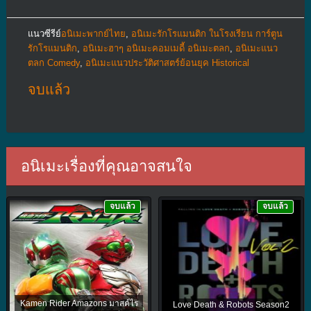
แนวซีรีย์
อนิเมะพากย์ไทย
,
อนิเมะรักโรแมนติก ในโรงเรียน การ์ตูน
รักโรแมนติก
,
อนิเมะฮาๆ อนิเมะคอมเมดี้ อนิเมะตลก
,
อนิเมะแนว
ตลก Comedy
,
อนิเมะแนวประวัติศาสตร์ย้อนยุค Historical
จบแล้ว
อนิเมะเรื่องที่คุณอาจสนใจ
จบแล้ว
จบแล้ว
Kamen Rider Amazons มาสค์ไร
Love Death & Robots Season2