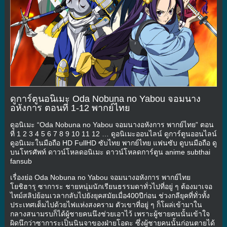
ดูการ์ตูนอนิเมะ Oda Nobuna no Yabou จอมนาง
อหังการ ตอนที่ 1-12 พากย์ไทย
ดูอนิเมะ “Oda Nobuna no Yabou จอมนางอหังการ พากย์ไทย” ตอน
ที่ 1 2 3 4 5 6 7 8 9 10 11 12 … ดูอนิเมะออนไลน์ ดูการ์ตูนออนไลน์
ดูอนิเมะในมือถือ HD FullHD ซับไทย พากย์ไทย แฟนซับ ดูบนมือถือ ดู
บนโทรศัพท์ ดาวน์โหลดอนิเมะ ดาวน์โหลดการ์ตูน anime subthai
fansub
เรื่องย่อ Oda Nobuna no Yabou จอมนางอหังการ พากย์ไทย
โยชิฮารุ ซาการะ ชายหนุ่มนักเรียนธรรมดาทั่วไปที่อยู่ ๆ ต้องมาเจอ
ไทม์สลิปย้อนเวลากลับไปยังยุคสมัยเมื่อ400ปีก่อน ช่วงกลียุคที่ทั่วทั้ง
ประเทศเต็มไปด้วยไฟแห่งสงคราม ตัวเขาที่อยู่ ๆ ก็โผล่เข้ามาใน
กลางสนามรบก็ได้ผู้ชายคนนึงช่วยเอาไว้ เพราะผู้ชายคนนั้นเข้าใจ
ผิดนึกว่าซาการะเป็นนินจาของฝ่ายโอดะ ซึ่งผู้ชายคนนั้นก่อนตายได้