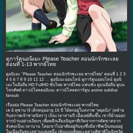
ดูการ์ตูนอนิเมะ Please Teacher สอนนักรักซะเลย
ตอนที่ 1-13 พากย์ไทย
ดูอนิเมะ “Please Teacher สอนนักรักซะเลย พากย์ไทย” ตอนที่ 1 2 3
4 5 6 7 8 9 10 11 12 … ดูอนิเมะออนไลน์ ดูการ์ตูนออนไลน์ ดูอนิ
เมะในมือถือ HD FullHD ซับไทย พากย์ไทย แฟนซับ ดูบนมือถือ ดูบน
โทรศัพท์ ดาวน์โหลดอนิเมะ ดาวน์โหลดการ์ตูน anime subthai
fansub
เรื่องย่อ Please Teacher สอนนักรักซะเลย พากย์ไทย
เค ย์ คุซานางิ เด็กหนุ่มอายุ 15 ปี ได้ตกอยู่ในสภาพ “หยุดนิ่ง” (คล้าย
กับสภาพเจ้าชายนิทรา) เป็นเวลาสามปี เมื่อเคย์ตื่นขึ้น เขาก็ย้ายออก
จากบ้านอย่างเงียบๆ เพื่อหลีกเลี่ยงปัญหาที่เกิดจากการตัดขาดจาก
สังคมเป็นเวลานาน โดยเขาไปอาศัยอยู่กับลุงซึ่งมีอาชีพเป็นหมออยู่
ในเมืองริมทะเลสาบแห่งหนึ่ง (ต้นแบบคือทะเลสาบคิซาคิในจังหวัด