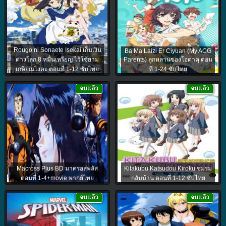
Rougo ni Sonaete Isekai เก็บเงิน
Ba Ma Laizi Er Ciyuan (My ACG
ต่างโลก 8 หมื่นเหรียญ ไว้ใช้ยาม
Parents) ลูกหลานของโอตาคุ ตอน
เกษียณไงคะ ตอนที่ 1-12 ซับไทย
ที่ 1-24 ซับไทย
จบแล้ว
จบแล้ว
Macross Plus BD มาครอสพลัส
Kitakubu Katsudou Kiroku ชมรม
ตอนที่ 1-4+movie พากย์ไทย
กลับบ้าน ตอนที่ 1-12 ซับไทย
จบแล้ว
จบแล้ว