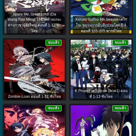
Spare Me, Great Lord! (Da
Wang Rao Ming) ไว้ชีวิตด้วยเถอะ
Keroro Gunso 4th Season เคโร
ท่านราชาผู้ยิ่งใหญ่ ตอนที่ 1-12 ซับ
โระ ขบวนการอ๊บอ๊บป่วนโลก ปี 4
ไทย
ตอนที่ 155-205 พากย์ไทย
จบแล้ว
จบแล้ว
K Project เค โปรเจค (ภาค1) ตอน
Zombie-Loan ตอนที่ 1-11 ซับไทย
ที่ 1-13 ซับไทย
จบแล้ว
จบแล้ว