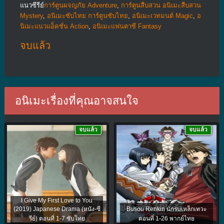
แนวซีรีย์
การ์ตูนผจญภัย Adventure
,
การ์ตูนสืบสวน อนิเมะสืบสวน
Mystery
,
อนิเมะซับไทย การ์ตูนซับไทย
,
อนิเมะเวทมนต์ Magic
,
อ
นิเมะแนวแอ็คชั่น Action
,
อนิเมะแฟนตาซี Fantasy
จบแล้ว
อนิเมะเรื่องที่คุณอาจสนใจ
จบแล้ว
จบแล้ว
I Give My First Love to You
(2019) Japanese Drama (หนัง-ซี
Busou Renkin นักรบเหล็กเทวะ
รีย์) ตอนที่ 1-7 ซับไทย
ตอนที่ 1-26 พากย์ไทย