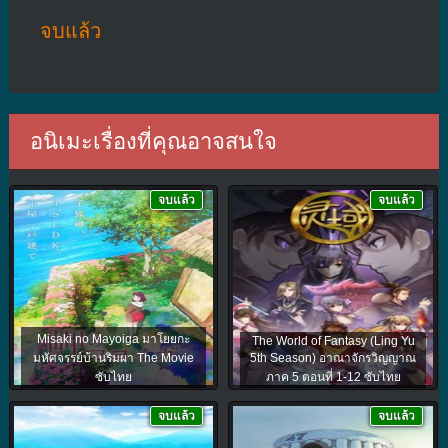
จบแล้ว
อนิเมะเรื่องที่คุณอาจสนใจ
จบแล้ว
จบแล้ว
Misaki no Mayoiga มาโยยกะ
The World of Fantasy (Ling Yu
มหัศจรรย์บ้านริมผา The Movie
5th Season) อาณาจักรวิญญาณ
ซับไทย
ภาค 5 ตอนที่ 1-12 ซับไทย
จบแล้ว
จบแล้ว