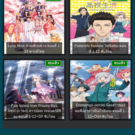
Love Hina บ้านพักอลเวง ตอนที่ 1-
Fudanshi Koukou Seikatsu ตอน
24 พากย์ไทย
ที่ 1-12 ซับไทย
จบแล้ว
จบแล้ว
Eromanga-sensei น้องสาวของ
Fate kaleid liner Prisma Illya
3rei!! (ภาค4) สาวน้อยเวทมนตร์อิลิ
ผมคืออาจารย์เอโรมังกะ ตอนที่ 1-
ยะ ตอนที่ 1-12+SP ซับไทย
12+OVA ซับไทย