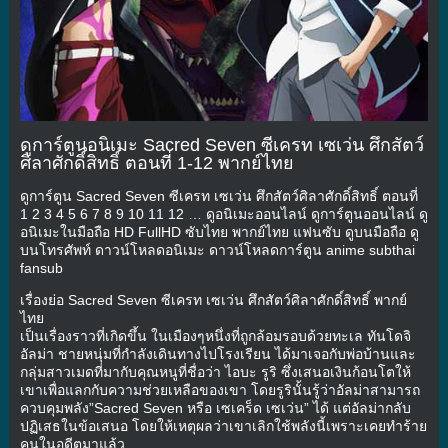
ดูการ์ตูนอนิเมะ Sacred Seven ซีเครท เซเว่น ศึกสัตว์
ศิลาศักดิ์สิทธิ์ ตอนที่ 1-12 พากย์ไทย
ดูการ์ตูน Sacred Seven ซีเครท เซเว่น ศึกสัตว์ศิลาศักดิ์สิทธิ์ ตอนที่
1 2 3 4 5 6 7 8 9 10 11 12 … ดูอนิเมะออนไลน์ ดูการ์ตูนออนไลน์ ดู
อนิเมะในมือถือ HD FullHD ซับไทย พากย์ไทย แฟนซับ ดูบนมือถือ ดู
บนโทรศัพท์ ดาวน์โหลดอนิเมะ ดาวน์โหลดการ์ตูน anime subthai
fansub
เรื่องย่อ Sacred Seven ซีเครท เซเว่น ศึกสัตว์ศิลาศักดิ์สิทธิ์ พากย์
ไทย
เป็นเรื่องราวที่เกิดขึ้น ในเมืองๆหนึ่งที่ถูกล้อมรอบด้วยทะเล ทันโดจิ
อัลม่า ชายหนุ่มที่กำลังเดินทางไปโรงเรียน ได้มาเจอกับพ่อบ้านและ
กลุ่มสาวเมดที่มากับคุณหนูที่ชื่อว่า ไอบะ รูริ ซึ่งเสนอเงินก้อนโตให้
เขาเพื่อแลกกับความช่วยเหลือของเขา โดยรูรินั้นรู้ว่าอัลม่าสามารถ
ควบคุมพลัง”Sacred Seven หรือ เซเคร็ด เซเว่น” ได้ แต่อัลม่ากลับ
ปฏิเสธในข้อเสนอ โดยให้เหตุผลว่าเขาเลิกใช้พลังนี้เพราะเคยทำร้าย
คนในอดีตมาแล้ว