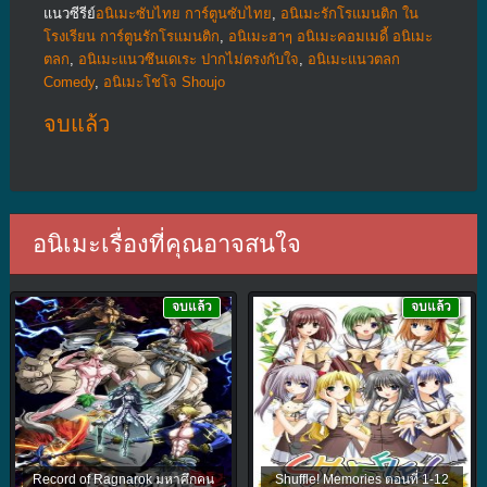
แนวซีรีย์
อนิเมะซับไทย การ์ตูนซับไทย
,
อนิเมะรักโรแมนติก ใน
โรงเรียน การ์ตูนรักโรแมนติก
,
อนิเมะฮาๆ อนิเมะคอมเมดี้ อนิเมะ
ตลก
,
อนิเมะแนวซึนเดเระ ปากไม่ตรงกับใจ
,
อนิเมะแนวตลก
Comedy
,
อนิเมะโชโจ Shoujo
จบแล้ว
อนิเมะเรื่องที่คุณอาจสนใจ
จบแล้ว
จบแล้ว
Record of Ragnarok มหาศึกคน
Shuffle! Memories ตอนที่ 1-12