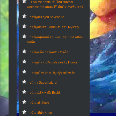
H-Anime hentai ซับไทย subthai
Uncensored อนิเมะโป๊ เฮ็นไต อันเซ็นเซอร์
การ์ตูนผจญภัย Adventure
การ์ตูนสืบสวน อนิเมะสืบสวน Mystery
การ์ตูนหุ่นยนต์ อนิเมะแนวหุ่นยนต์ อนิเมะ
กันดั้ม
การ์ตูนเด็ก การ์ตูนสำหรับเด็ก
การ์ตูนโหด อนิเมะสยองขวัญ Horror
การ์ตูนใส่แว่น การ์ตูนผู้ชายใส่แว่น
อนิเมะ Supernatural
อนิเมะ18+ ทะลึ่ง Ecchi
อนิเมะกำลังมา
อนิเมะกีฬา Sport