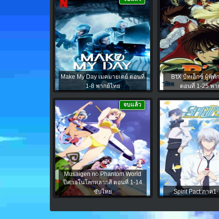
Make My Day เมคมายเดย์ ตอนที่
B'tX บีทเอ็กซ์ ผู้พิท
1-8 พากย์ไทย
ตอนที่ 1-25 พา
จบแล้ว
Musaigen no Phantom World
ปีศาจในโลกหลากสี ตอนที่ 1-14
ซับไทย
Spirit Pact ภาค1