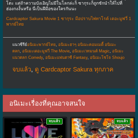
โตะ แต่ถ้าความบังเอิญไม่มีในโลกล่ะก็ ซากุระก็ถูกชักนำให้ไปที่
ฮ่องกงงั้นหรือ นี่เป็นฝีมือของใครกันนะ
Cardcaptor Sakura Movie 1 ซากุระ มือปราบไพ่ทาโรต์ เดอะมูฟวี่ 1
พากย์ไทย
แนวซีรีย์
อนิเมะพากย์ไทย
,
อนิเมะฮาๆ อนิเมะคอมเมดี้ อนิเมะ
ตลก
,
อนิเมะเดอะมูฟวี่ The Movie
,
อนิเมะเวทมนต์ Magic
,
อนิเมะ
แนวตลก Comedy
,
อนิเมะแฟนตาซี Fantasy
,
อนิเมะโชโจ Shoujo
จบแล้ว
,
ดู Cardcaptor Sakura ทุกภาค
อนิเมะเรื่องที่คุณอาจสนใจ
จบแล้ว
จบแล้ว