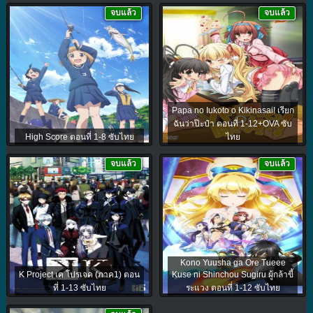
จบแล้ว
จบแล้ว
Papa no Iukoto o Kikinasai! เรียก
ฉันว่าป๊ะป๋า ตอนที่ 1-12+OVA ซับ
High Score ตอนที่ 1-8 ซับไทย
ไทย
จบแล้ว
จบแล้ว
Kono Yuusha ga Ore Tueee
K Project เค โปรเจค (ภาค1) ตอน
Kuse ni Shinchou Sugiru ผู้กล้าขี้
ที่ 1-13 ซับไทย
ระแวง ตอนที่ 1-12 ซับไทย