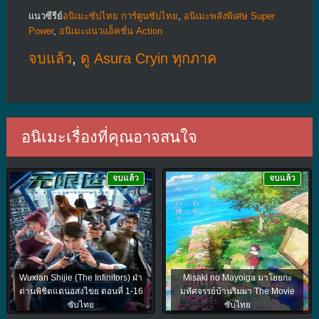
แนวซีรีย์
อนิเมะซับไทย การ์ตูนซับไทย
,
อนิเมะพลังพิเศษ Super
Power
,
อนิเมะแนวแอ็คชั่น Action
จบแล้ว
,
ดู Asura Cryin ทุกภาค
อนิเมะเรื่องที่คุณอาจสนใจ
จบแล้ว
จบแล้ว
Wuxian Shijie (The Infinitors) ฝ่า
Misaki no Mayoiga มาโยยกะ
ด่านพิชิตแดนอสงไขย ตอนที่ 1-16
มหัศจรรย์บ้านริมผา The Movie
ซับไทย
ซับไทย