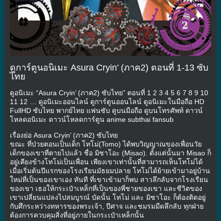
ดูการ์ตูนอนิเมะ Asura Cryin’ (ภาค2) ตอนที่ 1-13 ซับ
ไทย
ดูอนิเมะ “Asura Cryin’ (ภาค2) ซับไทย” ตอนที่ 1 2 3 4 5 6 7 8 9 10
11 12 … ดูอนิเมะออนไลน์ ดูการ์ตูนออนไลน์ ดูอนิเมะในมือถือ HD
FullHD ซับไทย พากย์ไทย แฟนซับ ดูบนมือถือ ดูบนโทรศัพท์ ดาวน์
โหลดอนิเมะ ดาวน์โหลดการ์ตูน anime subthai fansub
เรื่องย่อ Asura Cryin’ (ภาค2) ซับไทย
ขณะ ที่ป่วยตอนเป็นเด็ก โทโม่(Tomo) ได้พบวิญญาณของเพื่อนวัย
เด็กของเขาที่ตายไปแล้ว ชื่อ มิซาโอะ (Misao). ตั้งแต่นั้นมา Misao ก็
อยู่เคียงข้างโทโม่เป็นเพื่อน เพียงเขาเท่านั้นที่สามารถเห็นโทโม่ได้
เมื่อเริ่มต้นปีแรกของโรงเรียนมัธยมปลาย โทโม่ได้ย้ายเข้ามาอยู่บ้าน
ใหม่ที่เป็นของเขาเอง ทันที ที่เขาเข้ามาก็พบ สาวลึกลับจากโรงเรียน
ของเขา เธอให้กระเป๋าเหล็กที่เป็นของพี่ชายของเขา และชีวิตของ
เขาเปลี่ยนแปลงไปสมบูรณ์ บัดนั้น โทโม่ และ มิซาโอะ ก็ต้องติดอยู่
กับศึกระหว่างทหารของพระเจ้า, ปีศาจ และชมรมมืดลึกลับ ทุกฝ่าย
ต้องการควบคุมสิ่งที่อยู่ภายในกระเป๋าเหล็กนั้น