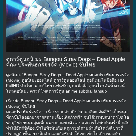
ดูการ์ตูนอนิเมะ Bungou Stray Dogs – Dead Apple
คณะประพันธกรจรจัด (Movie) ซับไทย
ดูอนิเมะ “Bungou Stray Dogs – Dead Apple คณะประพันธกรจรจัด
(Movie) ดูอนิเมะออนไลน์ ดูการ์ตูนออนไลน์ ดูอนิเมะในมือถือ HD
FullHD ซับไทย พากย์ไทย แฟนซับ ดูบนมือถือ ดูบนโทรศัพท์ ดาวน์
โหลดอนิเมะ ดาวน์โหลดการ์ตูน anime subthai fansub
เรื่องย่อ Bungou Stray Dogs – Dead Apple คณะประพันธกรจรจัด
(Movie) ซับไทย
คณะประพันธ์จรจัด – เรื่องราวกล่าวถึง “นาคาจิมะ อัตสึชิ” เด็กหนุ่ม
ที่ถูกขับไล่ออกมาจากสถานเลี้ยงเด็กกำพร้า จนได้มาพบกับ “ดาไซ โอ
ซามุ” ชายหนุ่มสุดเพี้ยนพยายามฆ่าตัวเอง แต่การได้พบกันครั้งนี้ กลับ
ทำให้อัตสึชิต้องเข้าไปพัวพันกับเหตุการณ์ตามล่าเสือโคร่งสีขาวที่
ปรากฏตัวขึ้นอย่างลึกลับ และยังชักนำให้เขาเข้าไปเกี่ยวข้องกับ