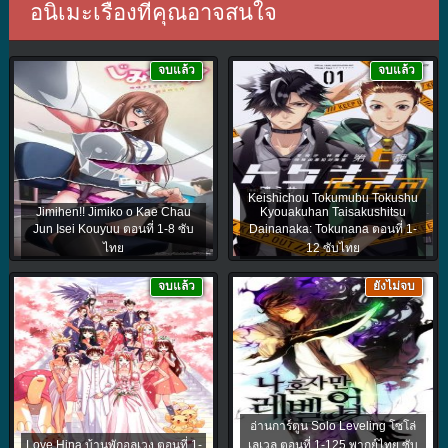
อนิเมะเรื่องที่คุณอาจสนใจ
จบแล้ว
จบแล้ว
Keishichou Tokumubu Tokushu
Jimihen!! Jimiko o Kae Chau
Kyouakuhan Taisakushitsu
Jun Isei Kouyuu ตอนที่ 1-8 ซับ
Dainanaka: Tokunana ตอนที่ 1-
ไทย
12 ซับไทย
จบแล้ว
ยังไม่จบ
อ่านการ์ตูน Solo Leveling โซโล่
Love Hina บ้านพักอลเวง ตอนที่ 1-
เลเวล ตอนที่ 1-125 พากย์ไทย ซับ