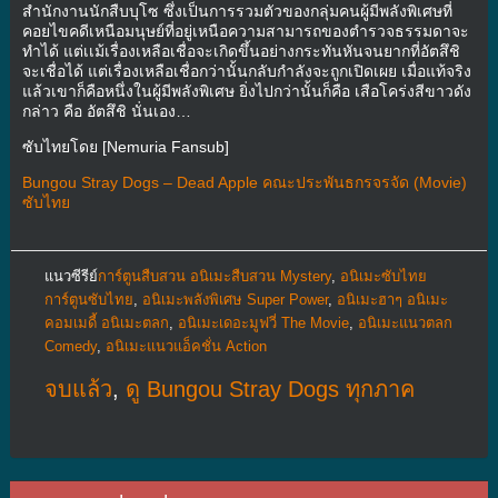
สำนักงานนักสืบบุโซ ซึ่งเป็นการรวมตัวของกลุ่มคนผู้มีพลังพิเศษที่
คอยไขคดีเหนือมนุษย์ที่อยู่เหนือความสามารถของตำรวจธรรมดาจะ
ทำได้ แต่เเม้เรื่องเหลือเชื่อจะเกิดขึ้นอย่างกระทันหันจนยากที่อัตสึชิ
จะเชื่อได้ แต่เรื่องเหลือเชื่อกว่านั้นกลับกำลังจะถูกเปิดเผย เมื่อแท้จริง
แล้วเขาก็คือหนึ่งในผู้มีพลังพิเศษ ยิ่งไปกว่านั้นก็คือ เสือโคร่งสีขาวดัง
กล่าว คือ อัตสึชิ นั่นเอง…
ซับไทยโดย [Nemuria Fansub]
Bungou Stray Dogs – Dead Apple คณะประพันธกรจรจัด (Movie)
ซับไทย
แนวซีรีย์
การ์ตูนสืบสวน อนิเมะสืบสวน Mystery
,
อนิเมะซับไทย
การ์ตูนซับไทย
,
อนิเมะพลังพิเศษ Super Power
,
อนิเมะฮาๆ อนิเมะ
คอมเมดี้ อนิเมะตลก
,
อนิเมะเดอะมูฟวี่ The Movie
,
อนิเมะแนวตลก
Comedy
,
อนิเมะแนวแอ็คชั่น Action
จบแล้ว
,
ดู Bungou Stray Dogs ทุกภาค