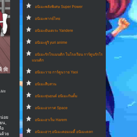
อนิเมะพลังพิเศษ Super Power
อนิเมะพากย์ไทย
อนิเมะยันเดเระ Yandere
อนิเมะยูริ yuri anime
อนิเมะรักโรแมนติก ในโรงเรียน การ์ตูนรักโร
แมนติก
อนิเมะวาย การ์ตูนวาย Yaoi
อนิเมะสืบสวน
ิเมะ
อนิเมะหุ่นยนต์ อนิเมะกันดั้ม
อนิเมะอวกาศ Space
หน่อย
อนิเมะฮาเร็ม Harem
ียน,
คือ
อนิเมะฮาๆ อนิเมะคอมเมดี้ อนิเมะตลก
นด้วย