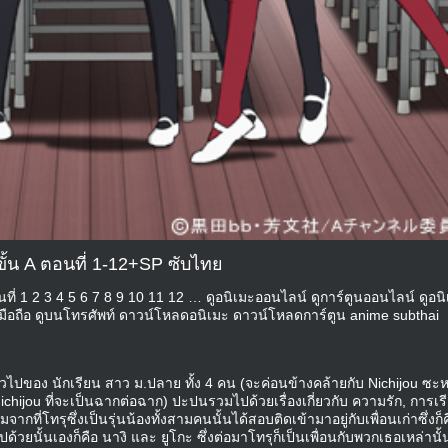
ขั้น A ตอนที่ 1-12+SP ซับไทย
นที่ 1 2 3 4 5 6 7 8 9 10 11 12 … ดูอนิเมะออนไลน์ ดูการ์ตูนออนไลน์ ดูอน
มือถือ ดูบนโทรศัพท์ ดาวน์โหลดอนิเมะ ดาวน์โหลดการ์ตูน anime subthai
ทั่วไปของ นักเรียน สาว ม.ปลาย ทั้ง 4 คน (จะค่อนข้างคล้ายกับ Nichijou ซะ
ichijou ที่จะเป็นฉากต่อฉาก) ปะปนรวมไปด้วยเรื่องเกี่ยวกับ ความรัก, การเร
มจากที่โทรุซึ่งเป็นรุ่นน้องทั้งสามคนนั้นได้สอบติดเข้ามาอยู่กับเพื่อนเก่าซึ่งก็
ด้วยนั้นเองก็คือ นางิ และ ยูโกะ ซึ่งต่อมาโทรุก็เป็นเพื่อนกับพวกเธอเหล่านั้