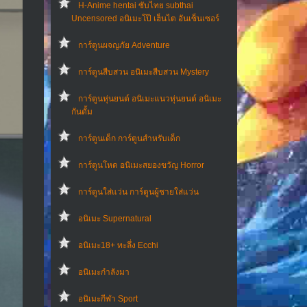
H-Anime hentai ซับไทย subthai
Uncensored อนิเมะโป๊ เฮ็นไต อันเซ็นเซอร์
การ์ตูนผจญภัย Adventure
การ์ตูนสืบสวน อนิเมะสืบสวน Mystery
การ์ตูนหุ่นยนต์ อนิเมะแนวหุ่นยนต์ อนิเมะ
กันดั้ม
การ์ตูนเด็ก การ์ตูนสำหรับเด็ก
การ์ตูนโหด อนิเมะสยองขวัญ Horror
การ์ตูนใส่แว่น การ์ตูนผู้ชายใส่แว่น
อนิเมะ Supernatural
อนิเมะ18+ ทะลึ่ง Ecchi
อนิเมะกำลังมา
อนิเมะกีฬา Sport