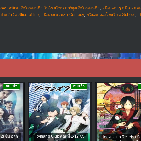
rama
,
อนิเมะรักโรแมนติก ในโรงเรียน การ์ตูนรักโรแมนติก
,
อนิเมะฮาๆ อนิเมะคอมเ
ระจําวัน Slice of life
,
อนิเมะแนวตลก Comedy
,
อนิเมะแนวโรงเรียน School
,
อ
จบแล้ว
จบแล้ว
2) ชิน อุลต
Ryman's Club ตอนที่ 1-12 ซับ
Hoozuki no Reitetsu S