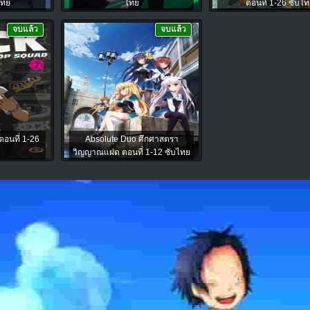
ไทย
ไทย
ตอนที่ 1-26 ซับไท
จบแล้ว
จบแล้ว
ตอนที่ 1-26
Absolute Duo ศึกศาสตรา
วิญญาณแฝด ตอนที่ 1-12 ซับไทย