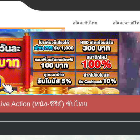
อนิเมะซับไทย
อนิเมะพากย์ไท
ve Action (หนัง-ซีรีย์) ซับไทย