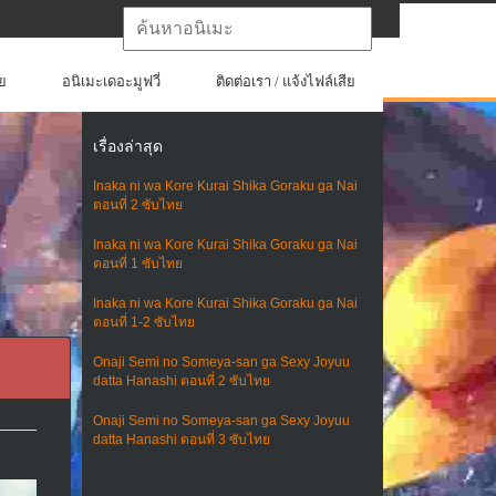
ย
อนิเมะเดอะมูฟวี่
ติดต่อเรา / แจ้งไฟล์เสีย
เรื่องล่าสุด
Inaka ni wa Kore Kurai Shika Goraku ga Nai
ตอนที่ 2 ซับไทย
Inaka ni wa Kore Kurai Shika Goraku ga Nai
ตอนที่ 1 ซับไทย
Inaka ni wa Kore Kurai Shika Goraku ga Nai
ตอนที่ 1-2 ซับไทย
Onaji Semi no Someya-san ga Sexy Joyuu
datta Hanashi ตอนที่ 2 ซับไทย
Onaji Semi no Someya-san ga Sexy Joyuu
datta Hanashi ตอนที่ 3 ซับไทย