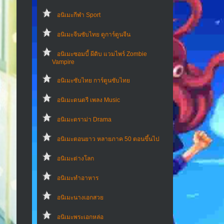
อนิเมะกีฬา Sport
อนิเมะจีนซับไทย ดูการ์ตูนจีน
อนิเมะซอมบี้ ผีดิบ แวมไพร์ Zombie
Vampire
อนิเมะซับไทย การ์ตูนซับไทย
อนิเมะดนตรี เพลง Music
อนิเมะดราม่า Drama
อนิเมะตอนยาว หลายภาค 50 ตอนขึ้นไป
อนิเมะต่างโลก
อนิเมะทําอาหาร
อนิเมะนางเอกสวย
อนิเมะพระเอกหล่อ