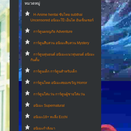
หมวดหมู่
H-Anime hentai ซับไทย subthai
Uncensored อนิเมะโป๊ เฮ็นไต อันเซ็นเซอร์
การ์ตูนผจญภัย Adventure
การ์ตูนสืบสวน อนิเมะสืบสวน Mystery
การ์ตูนหุ่นยนต์ อนิเมะแนวหุ่นยนต์ อนิเมะ
กันดั้ม
การ์ตูนเด็ก การ์ตูนสำหรับเด็ก
การ์ตูนโหด อนิเมะสยองขวัญ Horror
การ์ตูนใส่แว่น การ์ตูนผู้ชายใส่แว่น
อนิเมะ Supernatural
อนิเมะ18+ ทะลึ่ง Ecchi
อนิเมะกำลังมา