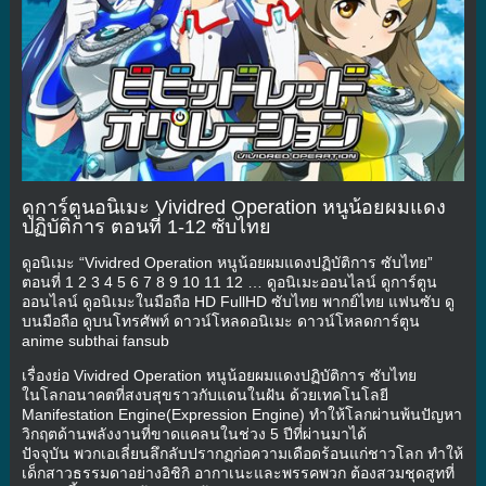
ดูการ์ตูนอนิเมะ Vividred Operation หนูน้อยผมแดง
ปฏิบัติการ ตอนที่ 1-12 ซับไทย
ดูอนิเมะ “Vividred Operation หนูน้อยผมแดงปฏิบัติการ ซับไทย”
ตอนที่ 1 2 3 4 5 6 7 8 9 10 11 12 … ดูอนิเมะออนไลน์ ดูการ์ตูน
ออนไลน์ ดูอนิเมะในมือถือ HD FullHD ซับไทย พากย์ไทย แฟนซับ ดู
บนมือถือ ดูบนโทรศัพท์ ดาวน์โหลดอนิเมะ ดาวน์โหลดการ์ตูน
anime subthai fansub
เรื่องย่อ Vividred Operation หนูน้อยผมแดงปฏิบัติการ ซับไทย
ในโลกอนาคตที่สงบสุขราวกับแดนในฝัน ด้วยเทคโนโลยี
Manifestation Engine(Expression Engine) ทำให้โลกผ่านพ้นปัญหา
วิกฤตด้านพลังงานที่ขาดแคลนในช่วง 5 ปีที่ผ่านมาได้
ปัจจุบัน พวกเอเลี่ยนลึกลับปรากฏก่อความเดือดร้อนแก่ชาวโลก ทำให้
เด็กสาวธรรมดาอย่างอิชิกิ อากาเนะและพรรคพวก ต้องสวมชุดสูทที่