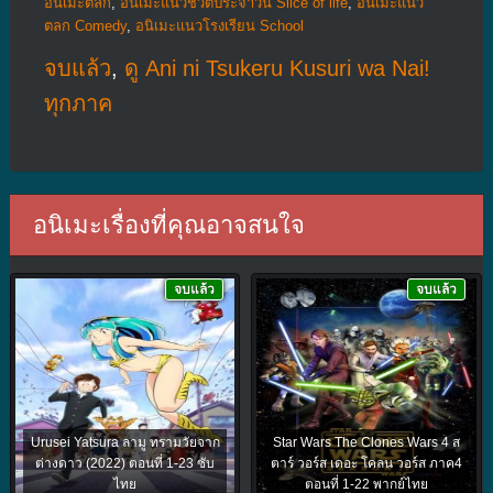
อนิเมะตลก
,
อนิเมะแนวชีวิตประจําวัน Slice of life
,
อนิเมะแนว
ตลก Comedy
,
อนิเมะแนวโรงเรียน School
จบแล้ว
,
ดู Ani ni Tsukeru Kusuri wa Nai!
ทุกภาค
อนิเมะเรื่องที่คุณอาจสนใจ
จบแล้ว
จบแล้ว
Urusei Yatsura ลามู ทรามวัยจาก
Star Wars The Clones Wars 4 ส
ต่างดาว (2022) ตอนที่ 1-23 ซับ
ตาร์ วอร์ส เดอะ โคลน วอร์ส ภาค4
ไทย
ตอนที่ 1-22 พากย์ไทย